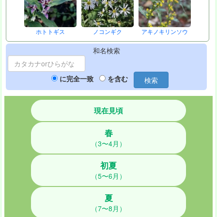
ホトトギス
ノコンギク
アキノキリンソウ
和名検索
に完全一致
を含む
検索
現在見頃
春
（3〜4月）
初夏
（5〜6月）
夏
（7〜8月）