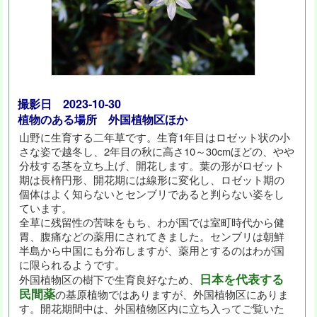
撮影日 2023-10-30
植物のある場所 外国植物区ほか
山野に生育する二年草です。生育1年目はロゼット状の小
さな姿で越冬し、2年目の秋に高さ10～30cmほどの、やや
分枝する茎を立ち上げ、開花します。葉の形がロゼット
期は長楕円形、開花期には線形に変化し、ロゼット期の
個体はよく知らないとセンブリであると判らない姿をし
ています。
全草に残留性の苦味をもち、わが国では室町時代から健
胃、腹痛などの薬用にされてきました。センブリは朝鮮
半島から中国にも分布しますが、薬用とするのはわが国
に限られるようです。
日本を代表する
外国植物区の樹下で生育良好なため、
民間薬
の基原植物ではありますが、外国植物区にありま
す。開花期間中は、外国植物区内に立ち入ってご覧いた