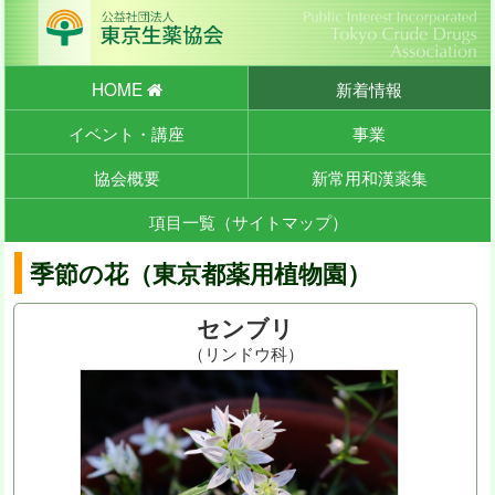
HOME
新着情報
イベント・講座
事業
協会概要
新常用和漢薬集
項目一覧（サイトマップ）
季節の花（東京都薬用植物園）
センブリ
（リンドウ科）