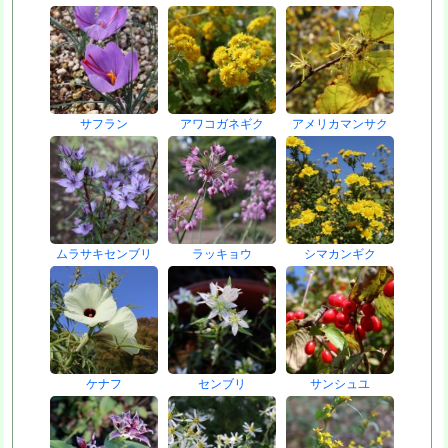
サフラン
アワコガネギク
アメリカマンサク
ムラサキセンブリ
ラッキョウ
シマカンギク
ケナフ
センブリ
サンシュユ