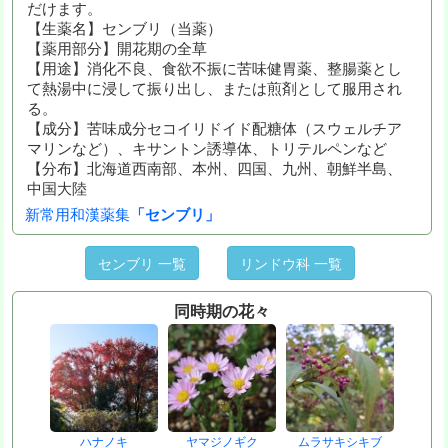
だけます。
【生薬名】センブリ（当薬）
【薬用部分】開花期の全草
【用途】消化不良、食欲不振に苦味健胃薬、整腸薬とし
て熱湯中に浸して振り出し、または煎剤として服用され
る。
【成分】苦味成分セコイリドイド配糖体（スウェルチア
マリンなど）、キサントン誘導体、トリテルペンなど
【分布】北海道西南部、本州、四国、九州、朝鮮半島、
中国大陸
新常用和漢薬集
「センブリ」
センブリ 一覧
リンドウ科 一覧
同時期の花々
ハナノキ
ヤマジノギク
ムラサキシキブ