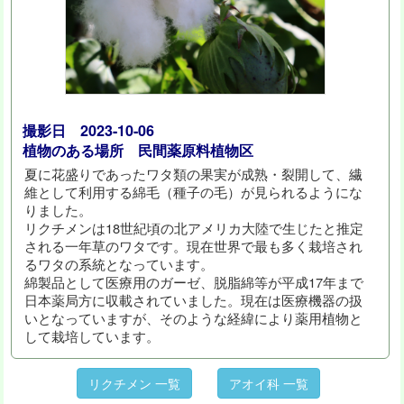
撮影日 2023-10-06
植物のある場所 民間薬原料植物区
夏に花盛りであったワタ類の果実が成熟・裂開して、繊
維として利用する綿毛（種子の毛）が見られるようにな
りました。
リクチメンは18世紀頃の北アメリカ大陸で生じたと推定
される一年草のワタです。現在世界で最も多く栽培され
るワタの系統となっています。
綿製品として医療用のガーゼ、脱脂綿等が平成17年まで
日本薬局方に収載されていました。現在は医療機器の扱
いとなっていますが、そのような経緯により薬用植物と
して栽培しています。
リクチメン 一覧
アオイ科 一覧