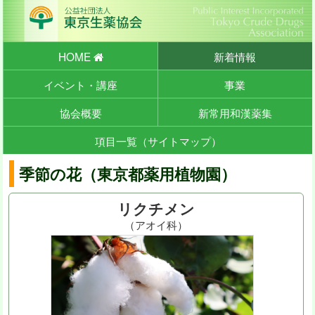
HOME
新着情報
イベント・講座
事業
協会概要
新常用和漢薬集
項目一覧（サイトマップ）
季節の花（東京都薬用植物園）
リクチメン
（アオイ科）