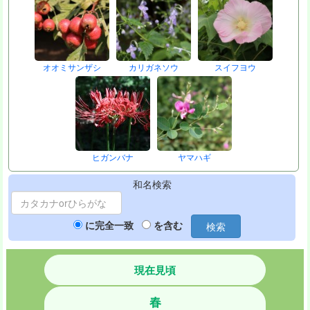
オオミサンザシ
カリガネソウ
スイフヨウ
ヒガンバナ
ヤマハギ
和名検索
に完全一致
を含む
検索
現在見頃
春