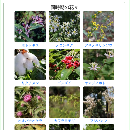
同時期の花々
ホトトギス
ノコンギク
アキノキリンソウ
リクチメン
ゴンズイ
ヤマジノホトト…
オオバナオケラ
カワラヨモギ
フジバカマ