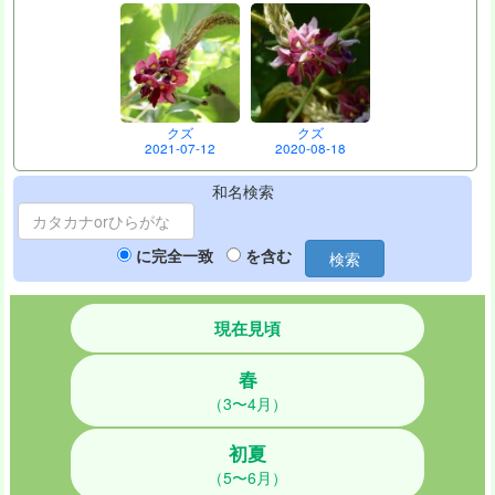
クズ
クズ
2021-07-12
2020-08-18
和名検索
に完全一致
を含む
検索
現在見頃
春
（3〜4月）
初夏
（5〜6月）