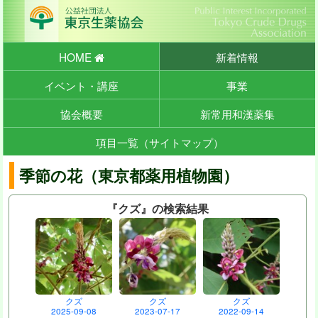
HOME
新着情報
イベント・講座
事業
協会概要
新常用和漢薬集
項目一覧（サイトマップ）
季節の花（東京都薬用植物園）
『クズ』の検索結果
クズ
クズ
クズ
2025-09-08
2023-07-17
2022-09-14