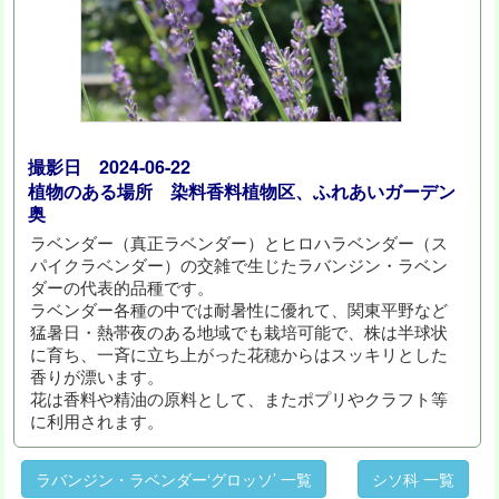
撮影日 2024-06-22
植物のある場所 染料香料植物区、ふれあいガーデン
奥
ラベンダー（真正ラベンダー）とヒロハラベンダー（ス
パイクラベンダー）の交雑で生じたラバンジン・ラベン
ダーの代表的品種です。
ラベンダー各種の中では耐暑性に優れて、関東平野など
猛暑日・熱帯夜のある地域でも栽培可能で、株は半球状
に育ち、一斉に立ち上がった花穂からはスッキリとした
香りが漂います。
花は香料や精油の原料として、またポプリやクラフト等
に利用されます。
ラバンジン・ラベンダー‘グロッソ’ 一覧
シソ科 一覧