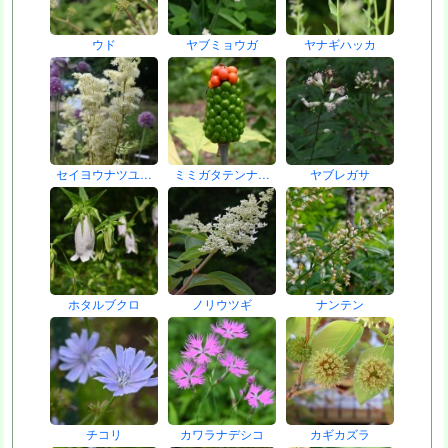
ウド
ヤブミョウガ
ヤナギハッカ
セイヨウナツユ…
ミミガタテンナ…
ヤブレガサ
ホタルブクロ
ノリウツギ
ナンテン
チコリ
カワラナデシコ
カギカズラ