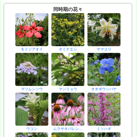
同時期の花々
モミジアオイ
オミナエシ
ヤマユリ
マツムシソウ
マンリョウ
オオボウシバナ
ウコン
ムラサキバレン…
ミソハギ