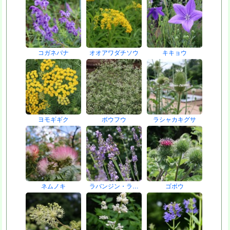
コガネバナ
オオアワダチソウ
キキョウ
ヨモギギク
ボウフウ
ラシャカキグサ
ネムノキ
ラバンジン・ラ…
ゴボウ