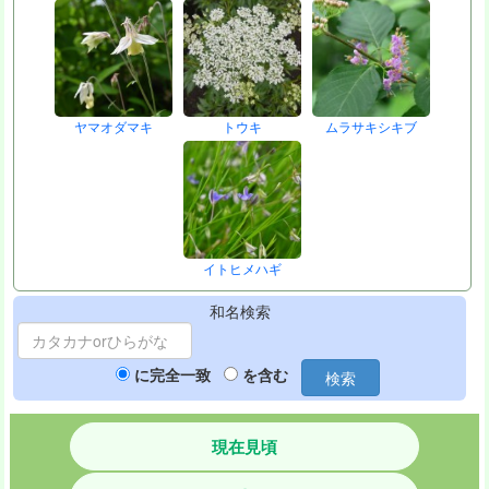
ヤマオダマキ
トウキ
ムラサキシキブ
イトヒメハギ
和名検索
に完全一致
を含む
検索
現在見頃