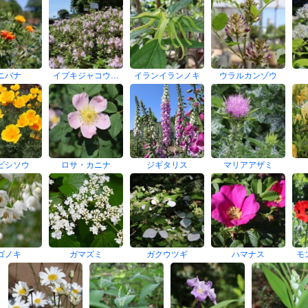
ニバナ
イブキジャコウ…
イランイランノキ
ウラルカンゾウ
ビシソウ
ロサ・カニナ
ジギタリス
マリアアザミ
ゴノキ
ガマズミ
ガクウツギ
ハマナス
モ