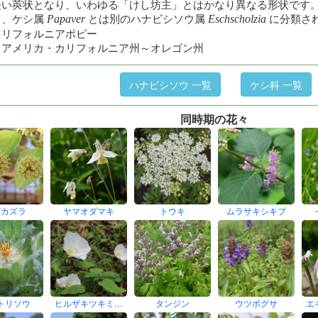
長い莢状となり、いわゆる「けし坊主」とはかなり異なる形状です
り、ケシ属
とは別のハナビシソウ属
に分類さ
Papaver
Eschscholzia
カリフォルニアポピー
】アメリカ・カリフォルニア州～オレゴン州
ハナビシソウ 一覧
ケシ科 一覧
同時期の花々
ギカズラ
ヤマオダマキ
トウキ
ムラサキシキブ
トリソウ
ヒルザキツキミ…
タンジン
ウツボグサ
エ