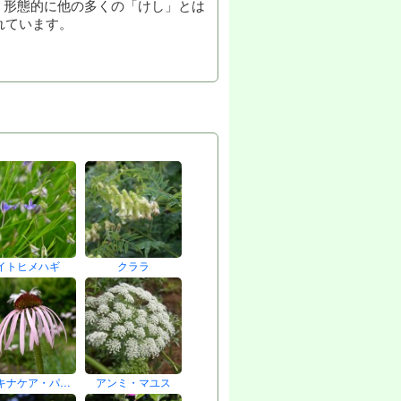
。形態的に他の多くの「けし」とは
れています。
イトヒメハギ
クララ
キナケア・パ…
アンミ・マユス