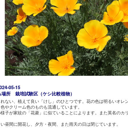
4-05-15
る場所 栽培試験区（ケシ比較植物）
されない、植えて良い「けし」のひとつです。花の色は明るいオレ
ク色やクリーム色のものも流通しています。
の様子が家紋の「花菱」に似ていることによります。また英名のカ
。
るい昼間に開花し、夕方・夜間、また雨天の日は閉じています。