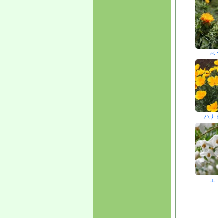
ベ
ハナ
エ