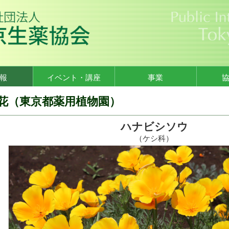
報
イベント・講座
事業
花（東京都薬用植物園）
ハナビシソウ
（ケシ科）