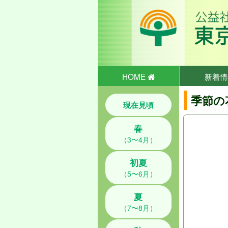
HOME
新着情
季節の
現在見頃
春
（3〜4月）
初夏
（5〜6月）
夏
（7〜8月）