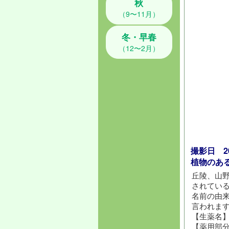
秋
（9〜11月）
冬・早春
（12〜2月）
撮影日 202
植物のあ
丘陵、山
されてい
名前の由
言われま
【生薬名
【薬用部