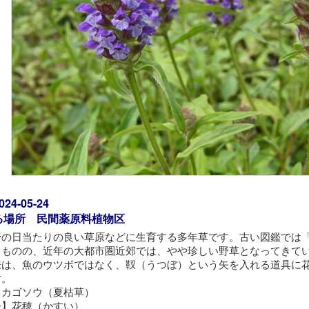
4-05-24
る場所 民間薬原料植物区
野の日当たりの良い草原などに生育する多年草です。古い図鑑では
るものの、近年の大都市圏近郊では、やや珍しい野草となってきて
来は、魚のウツボではなく、靫（うつぼ）という矢を入れる道具に
す。
】カゴソウ（夏枯草）
分】花穂（かすい）