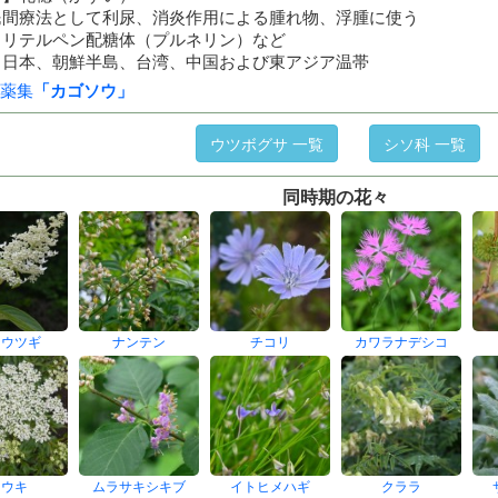
民間療法として利尿、消炎作用による腫れ物、浮腫に使う
トリテルペン配糖体（プルネリン）など
】日本、朝鮮半島、台湾、中国および東アジア温帯
薬集
「カゴソウ」
ウツボグサ 一覧
シソ科 一覧
同時期の花々
リウツギ
ナンテン
チコリ
カワラナデシコ
トウキ
ムラサキシキブ
イトヒメハギ
クララ