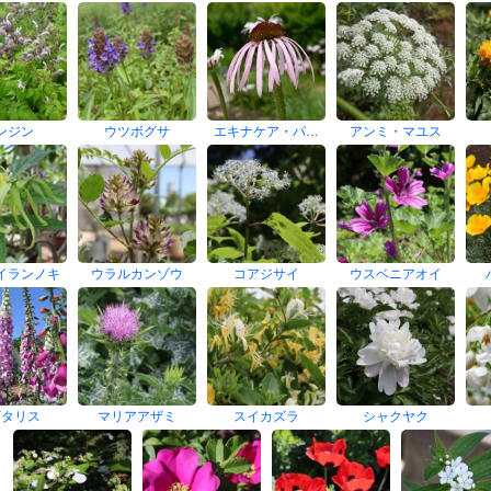
ンジン
ウツボグサ
エキナケア・パ…
アンミ・マユス
イランノキ
ウラルカンゾウ
コアジサイ
ウスベニアオイ
ギタリス
マリアアザミ
スイカズラ
シャクヤク