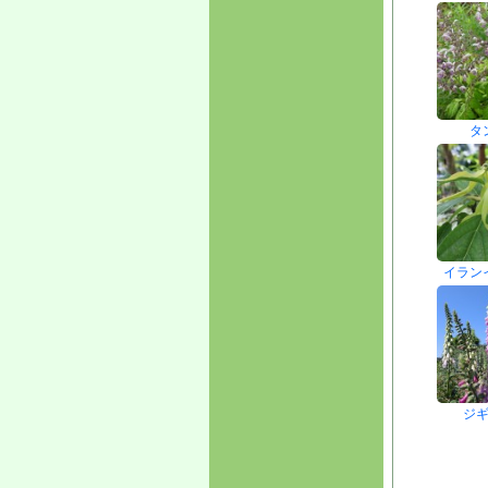
タ
イラン
ジ