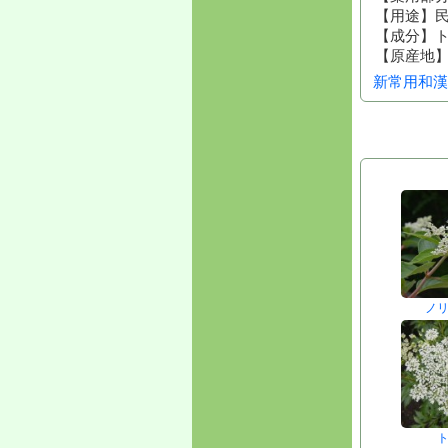
【用途】
【成分】
【原産地
新常用和漢
ノ