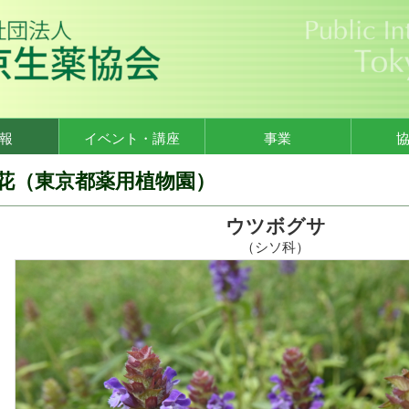
報
イベント・講座
事業
花（東京都薬用植物園）
ウツボグサ
（シソ科）