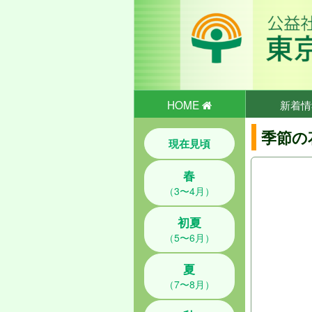
HOME
新着情
季節の
現在見頃
春
（3〜4月）
初夏
（5〜6月）
夏
（7〜8月）