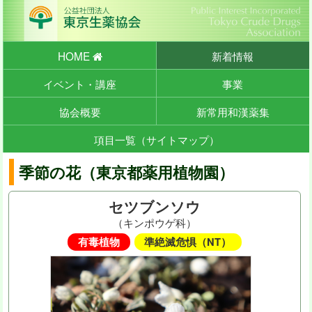
HOME
新着情報
イベント・講座
事業
協会概要
新常用和漢薬集
項目一覧（サイトマップ）
季節の花（東京都薬用植物園）
セツブンソウ
（キンポウゲ科）
有毒植物
準絶滅危惧（NT）