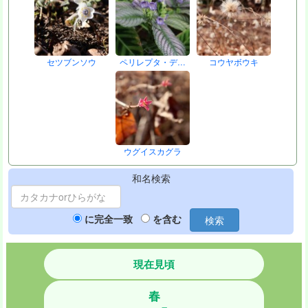
セツブンソウ
ペリレプタ・デ…
コウヤボウキ
ウグイスカグラ
和名検索
に完全一致
を含む
検索
現在見頃
春