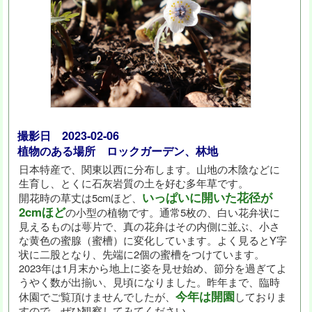
撮影日 2023-02-06
植物のある場所 ロックガーデン、林地
日本特産で、関東以西に分布します。山地の木陰などに
生育し、とくに石灰岩質の土を好む多年草です。
いっぱいに開いた花径が
開花時の草丈は5cmほど、
2cmほど
の小型の植物です。通常5枚の、白い花弁状に
見えるものは萼片で、真の花弁はその内側に並ぶ、小さ
な黄色の蜜腺（蜜槽）に変化しています。よく見るとY字
状に二股となり、先端に2個の蜜槽をつけています。
2023年は1月末から地上に姿を見せ始め、節分を過ぎてよ
うやく数が出揃い、見頃になりました。昨年まで、臨時
今年は開園
休園でご覧頂けませんでしたが、
しておりま
すので、ぜひ観察してみてください。