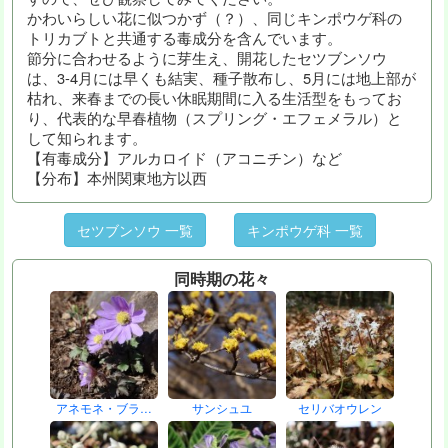
かわいらしい花に似つかず（？）、同じキンポウゲ科の
トリカブトと共通する毒成分を含んでいます。
節分に合わせるように芽生え、開花したセツブンソウ
は、3-4月には早くも結実、種子散布し、5月には地上部が
枯れ、来春までの長い休眠期間に入る生活型をもってお
り、代表的な早春植物（スプリング・エフェメラル）と
して知られます。
【有毒成分】アルカロイド（アコニチン）など
【分布】本州関東地方以西
セツブンソウ 一覧
キンポウゲ科 一覧
同時期の花々
アネモネ・ブラ…
サンシュユ
セリバオウレン