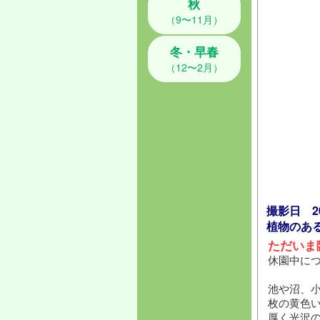
秋
（9〜11月）
冬・早春
（12〜2月）
撮影日 202
植物のあ
ただいま
休園中に
池や沼、
枚の黄色
厚く光沢