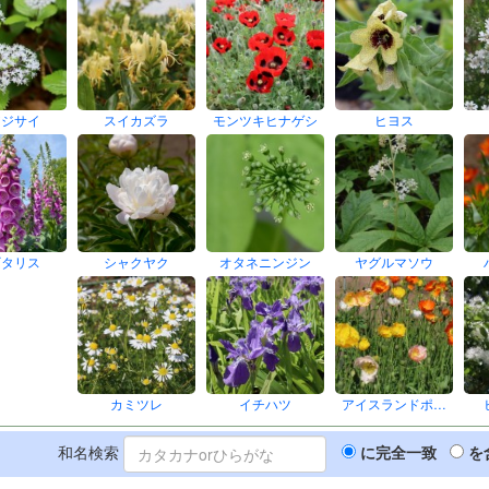
アジサイ
スイカズラ
モンツキヒナゲシ
ヒヨス
ギタリス
シャクヤク
オタネニンジン
ヤグルマソウ
カミツレ
イチハツ
アイスランドポ…
和名検索
に完全一致
を