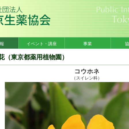
報
イベント・講座
事業
花（東京都薬用植物園）
コウホネ
（スイレン科）