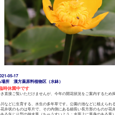
1-05-17
る場所 漢方薬原料植物区（水鉢）
臨時休園中です
つき直接ご覧いただけませんが、今年の開花状況をご案内するため
小川などに生育する、水生の多年草です。公園の池などに植えられる
い花弁状のものは萼片で、その内側にある細長い長方形のものが花
のある矢じり型の抽水葉（ちゅうすいよう：水面上に葉身のある葉