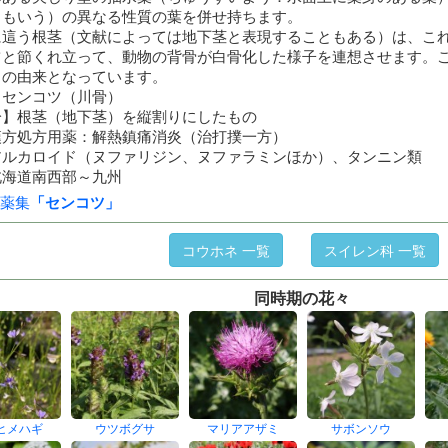
ともいう）の異なる性質の葉を併せ持ちます。
に這う根茎（文献によっては地下茎と表現することもある）は、こ
ツと節くれ立って、動物の背骨が白骨化した様子を連想させます。
」の由来となっています。
】センコツ（川骨）
分】根茎（地下茎）を縦割りにしたもの
漢方処方用薬：解熱鎮痛消炎（治打撲一方）
アルカロイド（ヌファリジン、ヌファラミンほか）、タンニン類
北海道南西部～九州
薬集
「センコツ」
コウホネ 一覧
スイレン科 一覧
同時期の花々
ヒメハギ
ウツボグサ
マリアアザミ
サボンソウ