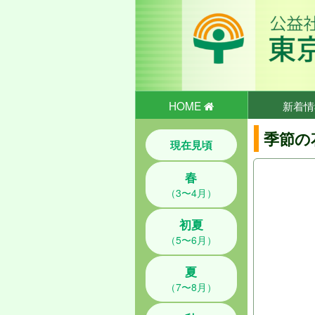
HOME
新着情
季節の
現在見頃
春
（3〜4月）
初夏
（5〜6月）
夏
（7〜8月）