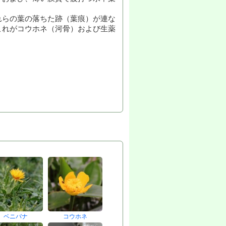
れらの葉の落ちた跡（葉痕）が連な
これがコウホネ（河骨）および生薬
ベニバナ
コウホネ