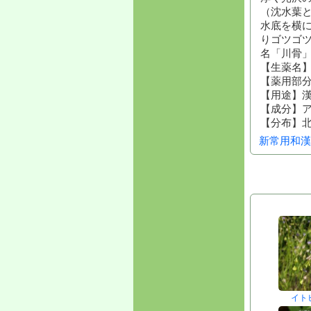
（沈水葉
水底を横
りゴツゴ
名「川骨
【生薬名
【薬用部
【用途】
【成分】
【分布】
新常用和漢
イト