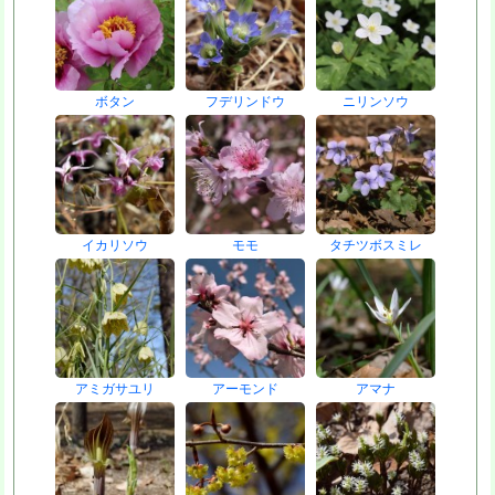
ボタン
フデリンドウ
ニリンソウ
イカリソウ
モモ
タチツボスミレ
アミガサユリ
アーモンド
アマナ