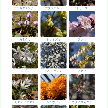
ミミガタテンナ…
アブラチャン
ヒトリシズカ
カタクリ
トサミズキ
アンズ
コブシ
ハクモクレン
アセビ
ヒロハノアマナ
ムユウジュ
ウグイスカグラ