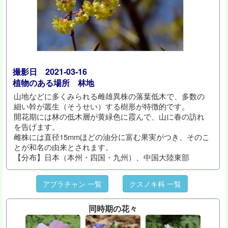
撮影日 2021-03-16
植物のある場所 林地
山地などに多くみられる雌雄異株の落葉低木で、多数の
細い幹が叢生（そうせい）する樹形が特徴的です。
開花期には林の低木層が黄緑色に霞んで、山に春の訪れ
を告げます。
雌株には直径15mmほどの油分に富む果実がつき、そのこ
とが和名の由来とされます。
【分布】日本（本州・四国・九州）、中国大陸東部
アブラチャン 一覧
クスノキ科 一覧
同時期の花々