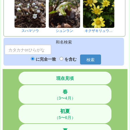
スハマソウ
シュンラン
キクザキリュウ…
和名検索
に完全一致
を含む
検索
現在見頃
春
（3〜4月）
初夏
（5〜6月）