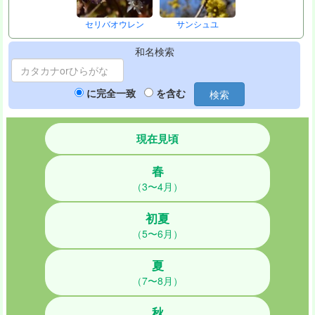
セリバオウレン
サンシュユ
和名検索
に完全一致
を含む
検索
現在見頃
春
（3〜4月）
初夏
（5〜6月）
夏
（7〜8月）
秋