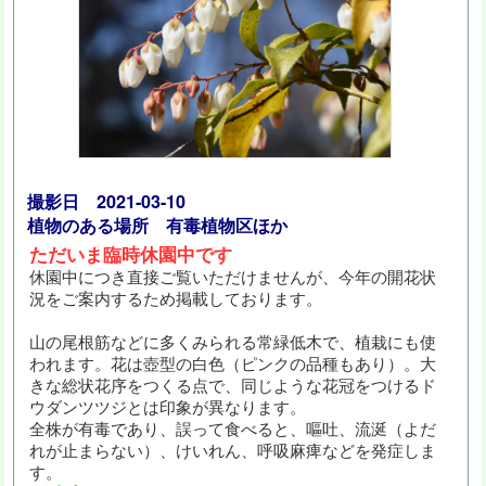
撮影日 2021-03-10
植物のある場所 有毒植物区ほか
ただいま臨時休園中です
休園中につき直接ご覧いただけませんが、今年の開花状
況をご案内するため掲載しております。
山の尾根筋などに多くみられる常緑低木で、植栽にも使
われます。花は壺型の白色（ピンクの品種もあり）。大
きな総状花序をつくる点で、同じような花冠をつけるド
ウダンツツジとは印象が異なります。
全株が有毒であり、誤って食べると、嘔吐、流涎（よだ
れが止まらない）、けいれん、呼吸麻痺などを発症しま
す。