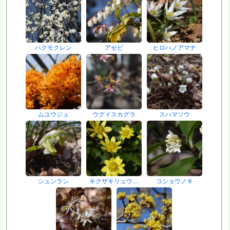
ハクモクレン
アセビ
ヒロハノアマナ
ムユウジュ
ウグイスカグラ
スハマソウ
シュンラン
キクザキリュウ…
コショウノキ