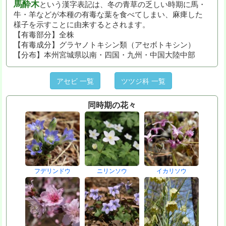
馬酔木
という漢字表記は、冬の青草の乏しい時期に馬・
牛・羊などが本種の有毒な葉を食べてしまい、麻痺した
様子を示すことに由来するとされます。
【有毒部分】全株
【有毒成分】グラヤノトキシン類（アセボトキシン）
【分布】本州宮城県以南・四国・九州・中国大陸中部
アセビ 一覧
ツツジ科 一覧
同時期の花々
フデリンドウ
ニリンソウ
イカリソウ