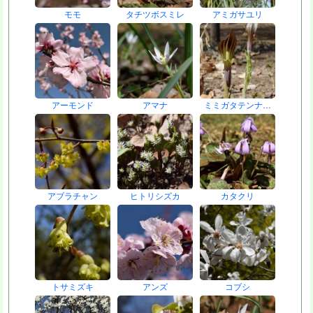
モモ
タチツボスミレ
アミガサユリ
アーモンド
アマナ
ミミガタテンナ…
アブラチャン
ヒトリシズカ
カタクリ
トサミズキ
アンズ
コブシ