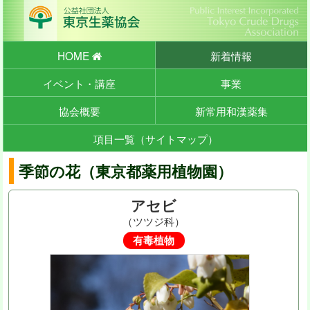
HOME
新着情報
イベント・講座
事業
協会概要
新常用和漢薬集
項目一覧（サイトマップ）
季節の花（東京都薬用植物園）
アセビ
（ツツジ科）
有毒植物