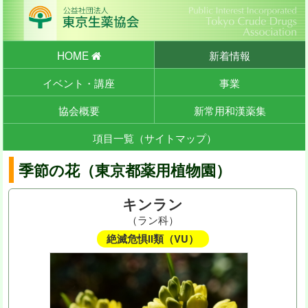
HOME
新着情報
イベント・講座
事業
協会概要
新常用和漢薬集
項目一覧（サイトマップ）
季節の花（東京都薬用植物園）
キンラン
（ラン科）
絶滅危惧II類（VU）