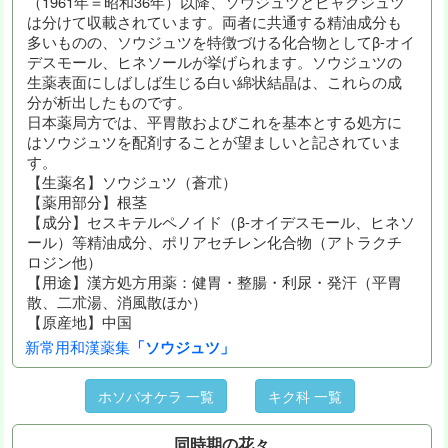
（1961年＝昭和36年）以降、ソウジュツとビャクジュツ
は分けて収載されています。両者に共通する精油成分も
多いものの、ソウジュツを特徴づける化合物としてβ-オイ
デスモール、ヒネソールが挙げられます。ソウジュツの
生薬表面にしばしば生じる白い綿状結晶は、これらの成
分が析出したものです。
日本薬局方では、平胃散およびこれを基本とする処方に
はソウジュツを配剤することが望ましいと記されていま
す。
【生薬名】ソウジュツ（蒼朮）
【薬用部分】根茎
【成分】セスキテルペノイド（β-オイデスモール、ヒネソ
ール）等精油成分、ポリアセチレン化合物（アトラクチ
ロジン他）
【用途】漢方処方用薬：健胃・整腸・利尿・発汗（平胃
散、二朮湯、消風散ほか）
【原産地】中国
新常用和漢薬集
「ソウジュツ」
ホソバオケラ 一覧
キク科 一覧
同時期の花々