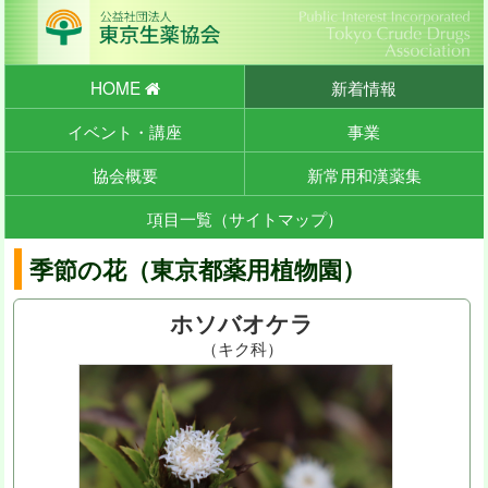
HOME
新着情報
イベント・講座
事業
協会概要
新常用和漢薬集
項目一覧（サイトマップ）
季節の花（東京都薬用植物園）
ホソバオケラ
（キク科）