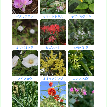
イヌサフラン
ヤマホトトギス
ヤブツルアズキ
ホソバオケラ
ヒガンバナ
シモバシラ
スイフヨウ
オオモクゲンジ
カンレンボク