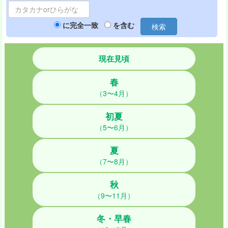
に完全一致
を含む
検索
現在見頃
春
（3〜4月）
初夏
（5〜6月）
夏
（7〜8月）
秋
（9〜11月）
冬・早春