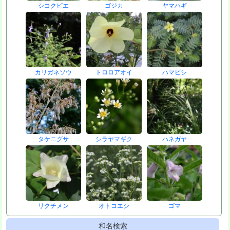
シコクビエ
ゴジカ
ヤマハギ
カリガネソウ
トロロアオイ
ハマビシ
タケニグサ
シラヤマギク
ハネガヤ
リクチメン
オトコエシ
ゴマ
和名検索