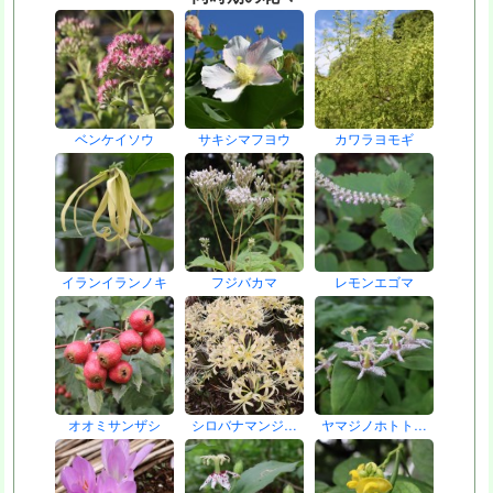
ベンケイソウ
サキシマフヨウ
カワラヨモギ
イランイランノキ
フジバカマ
レモンエゴマ
オオミサンザシ
シロバナマンジ…
ヤマジノホトト…