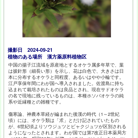
撮影日 2024-09-21
植物のある場所 漢方薬原料植物区
中国の揚子江流域を原産地とするオケラ属多年草で、葉
は披針形（細長い形）を示し、花は白色で、大きさは日
本に分布するオケラと同程度、あるいはやや小輪です。
江戸享保年間にわが国へ導入されました。佐渡島に持ち
込まれて栽培されたものは良品とされ、現在サドオケラ
の名で現地に残っているものは、本種ホソバオケラの純
系や近縁種との雑種です。
傷寒論、神農本草経が編まれた後漢の時代（1～2世紀
頃）には、オケラ類は「朮」とだけ記されていたもの
が、6世紀頃よりソウジュツとビャクジュツが区別される
ようになったとされます。わが国では第7改正日本薬局方