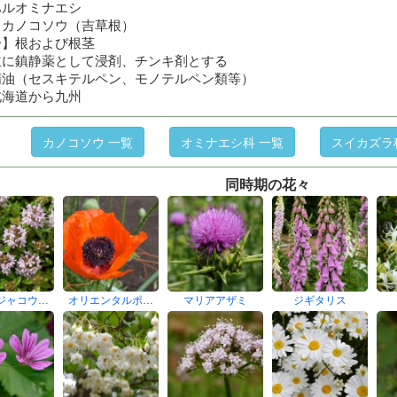
ハルオミナエシ
】カノコソウ（吉草根）
分】根および根茎
主に鎮静薬として浸剤、チンキ剤とする
精油（セスキテルペン、モノテルペン類等）
北海道から九州
カノコソウ 一覧
オミナエシ科 一覧
スイカズラ
同時期の花々
ジャコウ…
オリエンタルポ…
マリアアザミ
ジギタリス