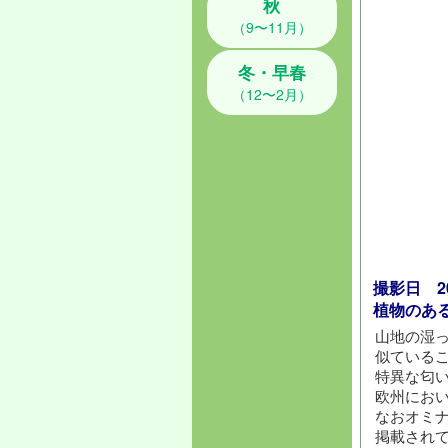
秋
（9〜11月）
冬・早春
（12〜2月）
撮影日 201
植物のあ
山地の湿
似ている
特異な匂
欧州にお
なおオミ
掲載され