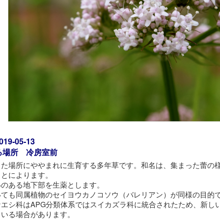
9-05-13
る場所 冷房室前
った場所にややまれに生育する多年草です。和名は、集まった蕾の
ことによります。
いのある地下部を生薬とします。
いても同属植物のセイヨウカノコソウ（バレリアン）が同様の目的
ナエシ科はAPG分類体系ではスイカズラ科に統合されたため、新し
ている場合があります。