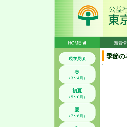
HOME
新着情
季節の
現在見頃
春
（3〜4月）
初夏
（5〜6月）
夏
（7〜8月）