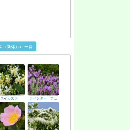
科（新体系） 一覧
スイカズラ
ラベンダー「ア…