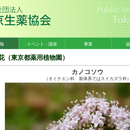
報
イベント・講座
事業
花（東京都薬用植物園）
カノコソウ
（オミナエシ科 新体系ではスイカズラ科