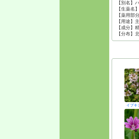
【別名】
【生薬名
【薬用部
【用途】
【成分】
【分布】
イブキ