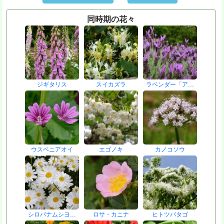
同時期の花々
ジギタリス
スイカズラ
ラベンダー「ア…
ウスベニアオイ
エゴノキ
カノコソウ
シロバナムシヨ…
ロサ・カニナ
ヒトツバタゴ