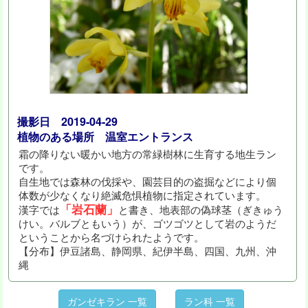
撮影日 2019-04-29
植物のある場所 温室エントランス
霜の降りない暖かい地方の常緑樹林に生育する地生ラン
です。
自生地では森林の伐採や、園芸目的の盗掘などにより個
体数が少なくなり絶滅危惧植物に指定されています。
「岩石蘭」
漢字では
と書き、地表部の偽球茎（ぎきゅう
けい。バルブともいう）が、ゴツゴツとして岩のようだ
ということから名づけられたようです。
【分布】伊豆諸島、静岡県、紀伊半島、四国、九州、沖
縄
ガンゼキラン 一覧
ラン科 一覧