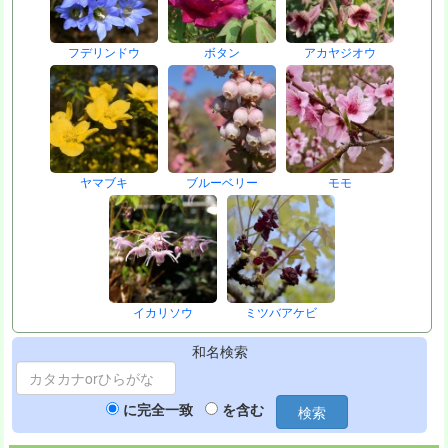
フデリンドウ
ボタン
アカヤジオウ
ヤマブキ
ブルーベリー
モモ
イカリソウ
ミツバアケビ
和名検索
に完全一致
を含む
検索