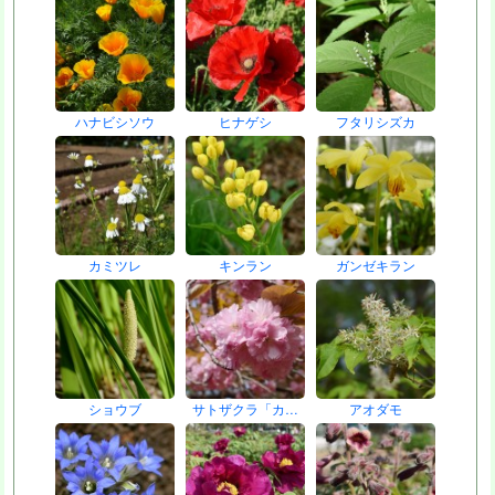
ハナビシソウ
ヒナゲシ
フタリシズカ
カミツレ
キンラン
ガンゼキラン
ショウブ
サトザクラ「カ…
アオダモ