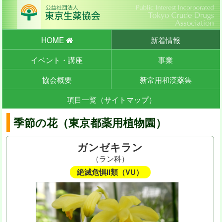
HOME
新着情報
イベント・講座
事業
協会概要
新常用和漢薬集
項目一覧（サイトマップ）
季節の花（東京都薬用植物園）
ガンゼキラン
（ラン科）
絶滅危惧II類（VU）