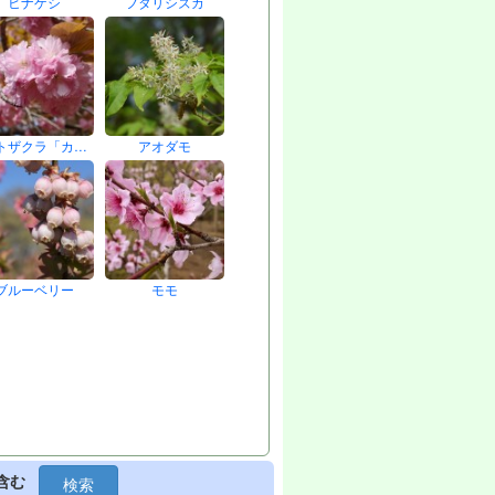
ヒナゲシ
フタリシズカ
トザクラ「カ…
アオダモ
ブルーベリー
モモ
含む
検索