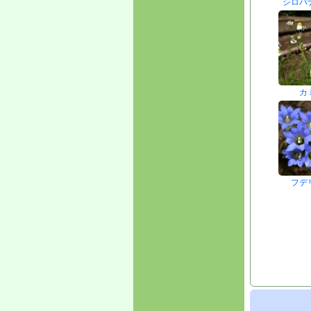
シロバ
カ
フデ