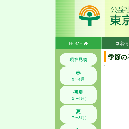
HOME
新着情
季節の
現在見頃
春
（3〜4月）
初夏
（5〜6月）
夏
（7〜8月）