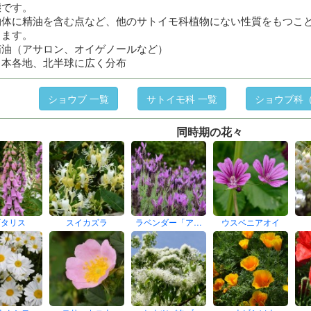
態です。
物体に精油を含む点など、他のサトイモ科植物にない性質をもつこ
ります。
精油（アサロン、オイゲノールなど）
日本各地、北半球に広く分布
ショウブ 一覧
サトイモ科 一覧
ショウブ科（
同時期の花々
ギタリス
スイカズラ
ラベンダー「ア…
ウスベニアオイ