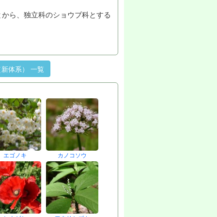
とから、独立科のショウブ科とする
新体系） 一覧
エゴノキ
カノコソウ