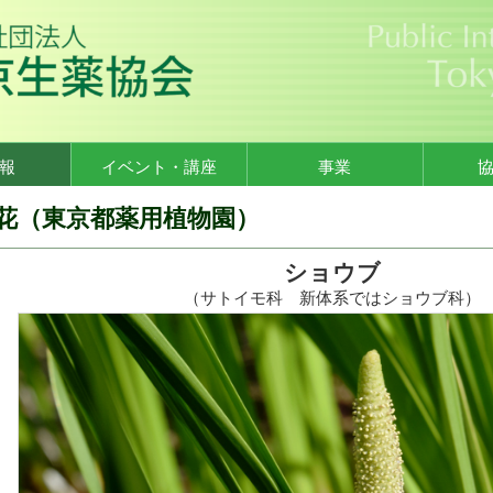
報
イベント・講座
事業
花（東京都薬用植物園）
ショウブ
（サトイモ科 新体系ではショウブ科）