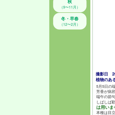
秋
（9〜11月）
冬・早春
（12〜2月）
撮影日 201
植物のあ
5月5日の
芳香が病
端午の節
しばしば
は用いま
本種は目