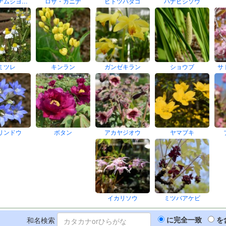
ナムシヨ…
ロサ・カニナ
ヒトツバタゴ
ハナビシソウ
ミツレ
キンラン
ガンゼキラン
ショウブ
サ
リンドウ
ボタン
アカヤジオウ
ヤマブキ
イカリソウ
ミツバアケビ
和名検索
に完全一致
を