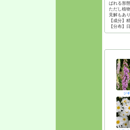
ばれる形
ただし植
見解もあ
【成分】
【分布】
ジ