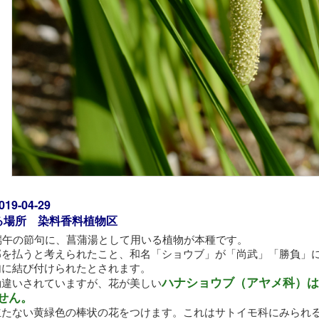
9-04-29
る場所 染料香料植物区
端午の節句に、菖蒲湯として用いる植物が本種です。
邪を払うと考えられたこと、和名「ショウブ」が「尚武」「勝負」
句に結び付けられたとされます。
ハナショウブ（アヤメ科）は
勘違いされていますが、花が美しい
せん。
立たない黄緑色の棒状の花をつけます。これはサトイモ科にみられ