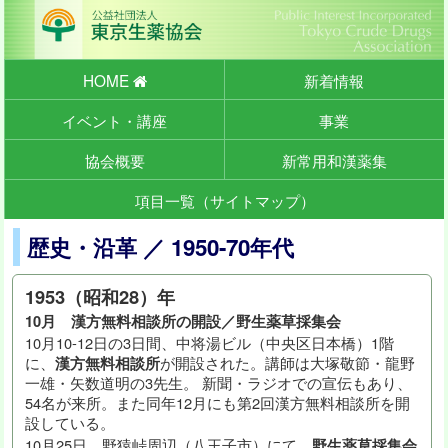
HOME
新着情報
イベント・講座
事業
協会概要
新常用和漢薬集
項目一覧（サイトマップ）
歴史・沿革 ／ 1950-70年代
1953（昭和28）年
10月 漢方無料相談所の開設／野生薬草採集会
10月10-12日の3日間、中将湯ビル（中央区日本橋）1階
に、
漢方無料相談所
が開設された。講師は大塚敬節・龍野
一雄・矢数道明の3先生。 新聞・ラジオでの宣伝もあり、
54名が来所。また同年12月にも第2回漢方無料相談所を開
設している。
10月25日、野猿峠周辺（八王子市）にて、
野生薬草採集会