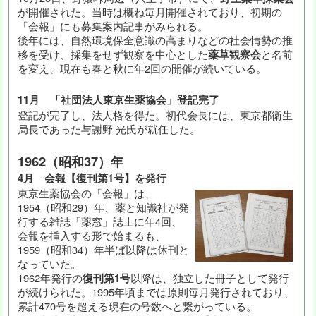
が開催された。当時は概ね毎月開催されており、初期の
「会報」にも募集案内記事がみられる。
後年には、自然環境保全意識の高まりなどの社会情勢の推
移を受け、採集をせず観察を中心とした
薬草観察会
と名前
を変え、現在も春と秋に年2回の開催が続いている。
11月 「社団法人東京生薬協会」登記完了
登記が完了し、法人格を得た。初代会長には、東京都衛生
局長であった与謝野 光氏が就任した。
1962（昭和37）年
4月 会報【復刊第1号】を発行
東京生薬協会の「会報」は、
1954（昭和29）年、薬と知識社が発
行する雑誌「薬窓」誌上に年4回、
会報を挿入する形で始まるも、
1959（昭和34）年半ば以降は休刊と
なっていた。
1962年発行の
復刊第1号
以降は、独立した冊子として発行
が続けられた。1995年頃までは原則毎月発行されており、
累計470号を超える現在の号数へと繋がっている。