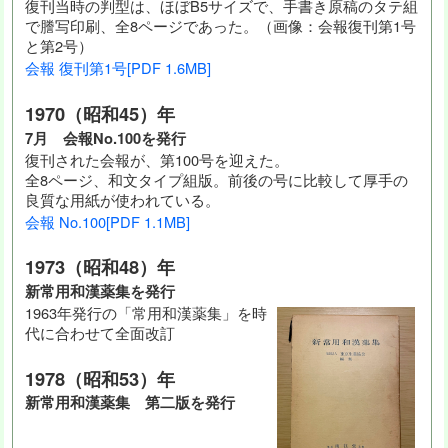
復刊当時の判型は、ほぼB5サイズで、手書き原稿のタテ組
で謄写印刷、全8ページであった。（画像：会報復刊第1号
と第2号）
会報 復刊第1号[PDF 1.6MB]
1970（昭和45）年
7月 会報No.100を発行
復刊された会報が、第100号を迎えた。
全8ページ、和文タイプ組版。前後の号に比較して厚手の
良質な用紙が使われている。
会報 No.100[PDF 1.1MB]
1973（昭和48）年
新常用和漢薬集を発行
1963年発行の「常用和漢薬集」を時
代に合わせて全面改訂
1978（昭和53）年
新常用和漢薬集 第二版を発行