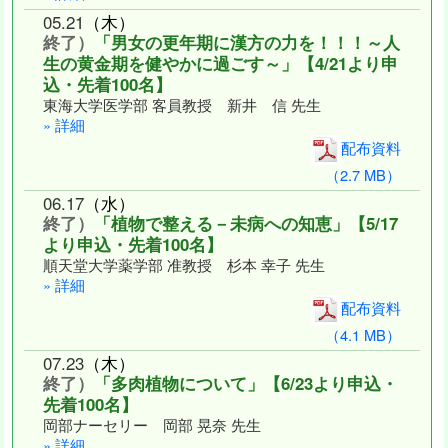
05
.
21
（木）
終了）
「男女の更年期に漢方の力を！！！～人
生の黄金期を健やかに過ごす～」【4/21より申
込・先着100名】
東海大学医学部 客員教授 新井 信 先生
» 詳細
配布資料
（2.7 MB）
06
.
17
（水）
終了）
「植物で整える－未病への知恵」【5/17
より申込・先着100名】
順天堂大学薬学部 准教授 杉本 幸子 先生
» 詳細
配布資料
（4.1 MB）
07
.
23
（木）
終了）
「多肉植物について」【6/23より申込・
先着100名】
岡部ナーセリー 岡部 晃奈 先生
» 詳細