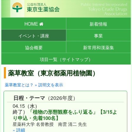
HOME
新着情報
イベント・講座
事業
協会概要
新常用和漢薬集
項目一覧（サイトマップ）
薬草教室（東京都薬用植物園）
薬草教室とは？ » 説明文を表示
日程・テーマ
（2026年度）
04
.
15
（水）
終了）
「植物の形態観察をふり返る」【3/15よ
り申込・先着100名】
星薬科大学 名誉教授 南雲 清二 先生
» 詳細