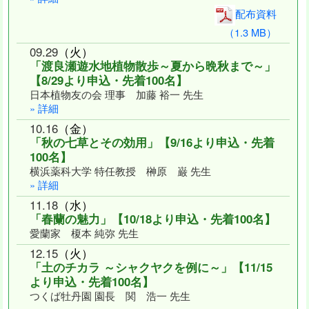
配布資料
（1.3 MB）
09
.
29
（火）
「渡良瀬遊水地植物散歩～夏から晩秋まで～」
【8/29より申込・先着100名】
日本植物友の会 理事 加藤 裕一 先生
» 詳細
10
.
16
（金）
「秋の七草とその効用」【9/16より申込・先着
100名】
横浜薬科大学 特任教授 榊原 巌 先生
» 詳細
11
.
18
（水）
「春蘭の魅力」【10/18より申込・先着100名】
愛蘭家 榎本 純弥 先生
12
.
15
（火）
「土のチカラ ～シャクヤクを例に～」【11/15
より申込・先着100名】
つくば牡丹園 園長 関 浩一 先生