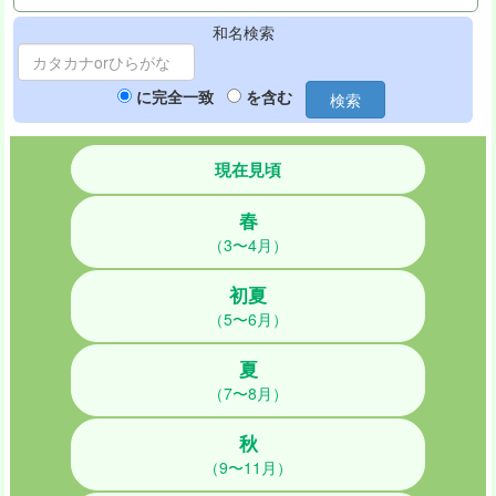
和名検索
に完全一致
を含む
検索
現在見頃
春
（3〜4月）
初夏
（5〜6月）
夏
（7〜8月）
秋
（9〜11月）