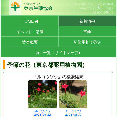
HOME
新着情報
イベント・講座
事業
協会概要
新常用和漢薬集
項目一覧（サイトマップ）
季節の花（東京都薬用植物園）
『ルコウソウ』の検索結果
ルコウソウ
ルコウソウ
2025-09-22
2021-08-30