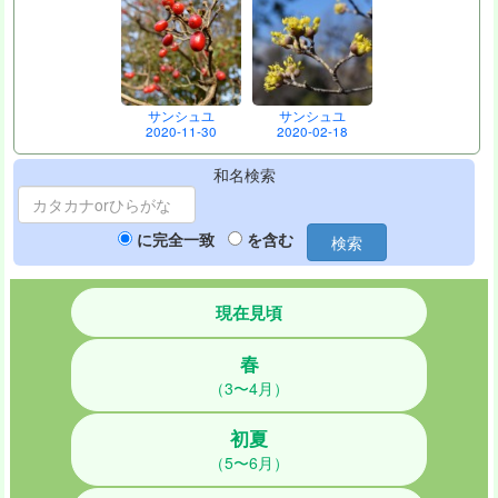
サンシュユ
サンシュユ
2020-11-30
2020-02-18
和名検索
に完全一致
を含む
検索
現在見頃
春
（3〜4月）
初夏
（5〜6月）