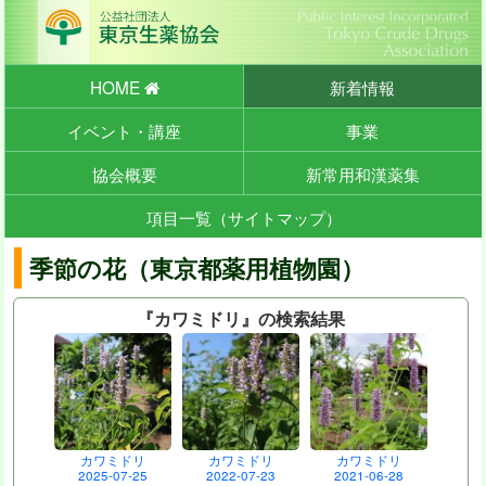
HOME
新着情報
イベント・講座
事業
協会概要
新常用和漢薬集
項目一覧（サイトマップ）
季節の花（東京都薬用植物園）
『カワミドリ』の検索結果
カワミドリ
カワミドリ
カワミドリ
2025-07-25
2022-07-23
2021-06-28