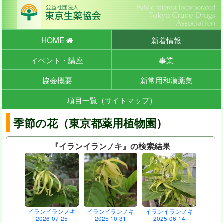
HOME
新着情報
イベント・講座
事業
協会概要
新常用和漢薬集
項目一覧（サイトマップ）
季節の花（東京都薬用植物園）
『イランイランノキ』の検索結果
イランイランノキ
イランイランノキ
イランイランノキ
2026-07-25
2025-10-31
2025-06-14