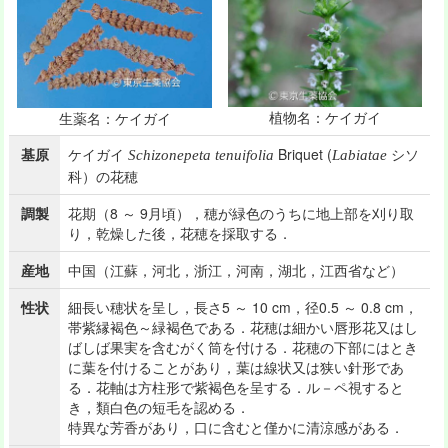
植物名：ケイガイ
生薬名：ケイガイ
基原
ケイガイ
Briquet (
シソ
Schizonepeta tenuifolia
Labiatae
科）の花穂
調製
花期（8 ～ 9月頃），穂が緑色のうちに地上部を刈り取
り，乾燥した後，花穂を採取する．
産地
中国（江蘇，河北，浙江，河南，湖北，江西省など）
性状
細長い穂状を呈し，長さ5 ～ 10 cm，径0.5 ～ 0.8 cm，
帯紫縁褐色～緑褐色である．花穂は細かい唇形花又はし
ばしば果実を含むがく筒を付ける．花穂の下部にはとき
に葉を付けることがあり，葉は線状又は狭い針形であ
る．花軸は方柱形で紫褐色を呈する．ル－ペ視すると
き，類白色の短毛を認める．
特異な芳香があり，口に含むと僅かに清涼感がある．