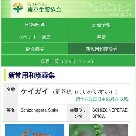
HOME
新着情報
イベント・講座
事業
協会概要
新常用和漢薬集
項目一覧（サイトマップ）
新常用和漢薬集
名称
ケイガイ
（荊芥穂（けいがいすい））
第十八改正日本薬局方 収載
英名
Schizonepeta Spike
生薬ラテ
SCHIZONEPETAE
ン名
SPICA