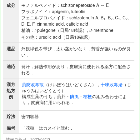
成分
モノテルペノイド：schizonepetoside A ～ E
フラボノイド：apigenin, luteolin
フェニルプロパノイド：schizotenuin A, B
, B
, C
, C
,
1
2
1
2
D, E, F, cinnamic acid, caffeic acid
精油：
-pulegone（日局18確認）,
-menthone
l
d
その他：ursolic acid（日局18確認）
選品
外観緑色を帯び，太い茎が少なく，芳香が強いものが良
い．
適応
発汗，解熱作用があり，皮膚病に使われる薬方に配合さ
れる．
漢方
荊防敗毒散
（けいぼうはいどくさん），
十味敗毒湯
（じ
処方
ゅうみはいどくとう）
構成生薬のうち，荊芥・
防風
・
桔梗
の組み合わせによ
例
り，皮膚病に用いられる．
貯法
密閉容器
備考
「花穂」はカスイと読む．
情報更新日 2022/05/13