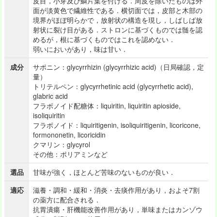
皮目，小芽及び鱗片葉を付ける．周皮を除いたものは外
面が淡黄色で繊維性である．横切面では，皮部と木部の
境界がほぼ明らかで，放射状の構造を現し，しばしば放
射状に裂け目がある．ストロンに基づくものでは髄を認
めるが，根に基づくものではこれを認めない．
弱いにおいがあり，味は甘い．
成分
サポニン：glycyrrhizin (glycyrrhizic acid)（日局確認，定
量）
トリテルペン：glycyrrhetinic acid (glycyrrhetic acid),
glabric acid
フラボノイド配糖体：liquiritin, liquiritin apioside,
isoliquiritin
フラボノイド：liquiritigenin, isoliquiritigenin, licoricone,
formononetin, licoricidin
クマリン：glycyrol
その他：ポリアミンなど
選品
甘味が強く，ほとんど苦味のないものが良い．
適応
滋養・調和・緩和・消炎・去痰作用があり，およそ7割
の薬方に配合される．
抗胃潰瘍・肝機能改善作用があり，単味またはカンゾウ