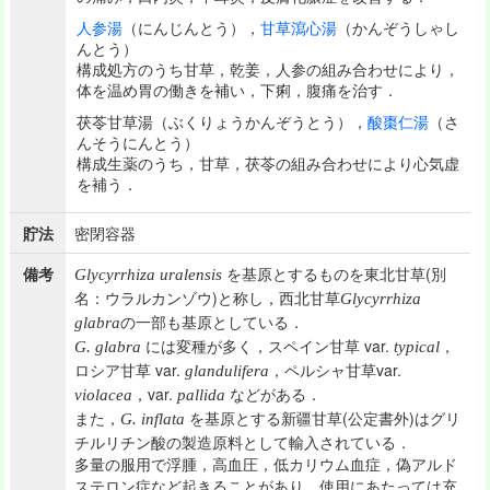
人参湯
（にんじんとう），
甘草瀉心湯
（かんぞうしゃし
んとう）
構成処方のうち甘草，乾姜，人参の組み合わせにより，
体を温め胃の働きを補い，下痢，腹痛を治す．
茯苓甘草湯（ぶくりょうかんぞうとう），
酸棗仁湯
（さ
んそうにんとう）
構成生薬のうち，甘草，茯苓の組み合わせにより心気虚
を補う．
貯法
密閉容器
備考
を基原とするものを東北甘草(別
Glycyrrhiza uralensis
名：ウラルカンゾウ)と称し，西北甘草
Glycyrrhiza
の一部も基原としている．
glabra
には変種が多く，スペイン甘草 var.
，
G. glabra
typical
ロシア甘草 var.
，ペルシャ甘草var.
glandulifera
，var.
などがある．
violacea
pallida
また，
を基原とする新疆甘草(公定書外)はグリ
G. inflata
チルリチン酸の製造原料として輸入されている．
多量の服用で浮腫，高血圧，低カリウム血症，偽アルド
ステロン症など起きることがあり，使用にあたっては充