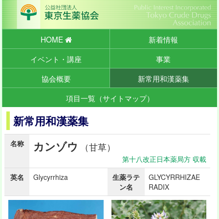
HOME
新着情報
イベント・講座
事業
協会概要
新常用和漢薬集
項目一覧（サイトマップ）
新常用和漢薬集
名称
カンゾウ
（甘草）
第十八改正日本薬局方 収載
英名
Glycyrrhiza
生薬ラテ
GLYCYRRHIZAE
ン名
RADIX