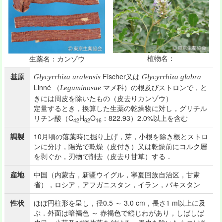
植物名：
生薬名：カンゾウ
基原
Fischer又は
Glycyrrhiza uralensis
Glycyrrhiza glabra
Linné （
マメ科）の根及びストロンで，と
Leguminosae
きには周皮を除いたもの（皮去りカンゾウ）
定量するとき，換算した生薬の乾燥物に対し，グリチル
リチン酸（C
H
O
：822.93）2.0%以上を含む
42
62
16
調製
10月頃の落葉時に掘り上げ，芽，小根を除き根とストロ
ンに分け，陽光で乾燥（皮付き）又は乾燥前にコルク層
を剥ぐか，刃物で削去（皮去り甘草）する．
産地
中国（内蒙古，新疆ウイグル，寧夏回族自治区，甘粛
省），ロシア，アフガニスタン，イラン，パキスタン
性状
ほぼ円柱形を呈し，径0.5 ～ 3.0 cm，長さ1 m以上に及
ぶ．外面は暗褐色 ～ 赤褐色で縦じわがあり，しばしば