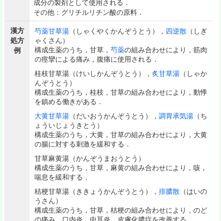
成分の製剤として使用される．
その他：グリチルリチン酸の原料．
漢方
芍薬甘草湯
（しゃくやくかんぞうとう），
四逆散
（しぎ
処方
ゃくさん）
構成生薬のうち，甘草，
芍薬
の組み合わせにより，筋肉
例
の痙攣による痛み，腹痛に使用される．
桂枝甘草湯（けいしかんぞうとう），
炙甘草湯
（しゃか
んぞうとう）
構成生薬のうち，桂枝，甘草の組み合わせにより，動悸
を鎮める働きがある．
大黄甘草湯
（だいおうかんぞうとう），
調胃承気湯
（ち
ょういじょうきとう）
構成生薬のうち，大黄，甘草の組み合わせにより，大黄
の腸に対する刺激を緩和する．
甘草麻黄湯（かんぞうまおうとう）
構成生薬のうち，甘草，麻黄の組み合わせにより，咳，
喘息を緩和する．
桔梗甘草湯（ききょうかんぞうとう），
排膿散
（はいの
うさん）
構成生薬のうち，甘草，桔梗の組み合わせにより，のど
の痛み，口内炎，中耳炎，皮膚化膿症を改善する．