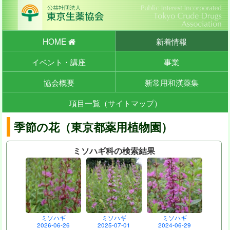
HOME
新着情報
イベント・講座
事業
協会概要
新常用和漢薬集
項目一覧（サイトマップ）
季節の花（東京都薬用植物園）
ミソハギ科の検索結果
ミソハギ
ミソハギ
ミソハギ
2026-06-26
2025-07-01
2024-06-29