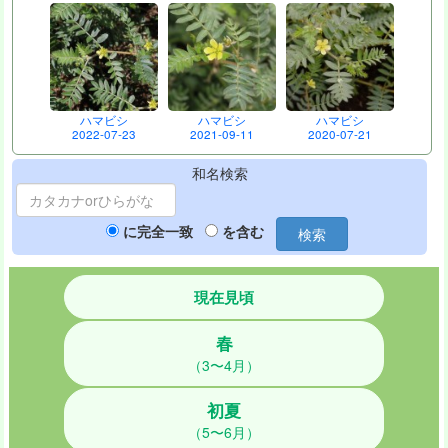
ハマビシ
ハマビシ
ハマビシ
2022-07-23
2021-09-11
2020-07-21
和名検索
に完全一致
を含む
検索
現在見頃
春
（3〜4月）
初夏
（5〜6月）