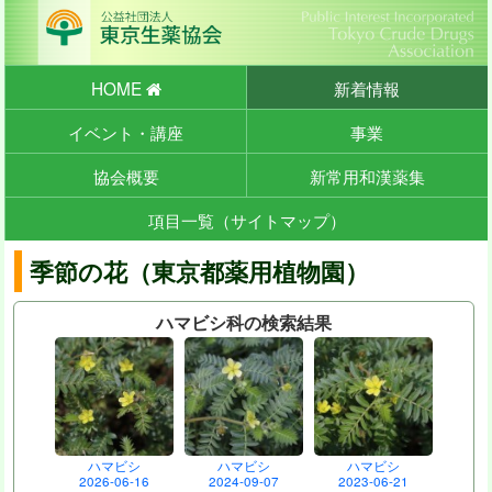
HOME
新着情報
イベント・講座
事業
協会概要
新常用和漢薬集
項目一覧（サイトマップ）
季節の花（東京都薬用植物園）
ハマビシ科の検索結果
ハマビシ
ハマビシ
ハマビシ
2026-06-16
2024-09-07
2023-06-21