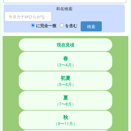
和名検索
に完全一致
を含む
検索
現在見頃
春
（3〜4月）
初夏
（5〜6月）
夏
（7〜8月）
秋
（9〜11月）