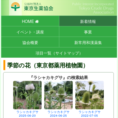
HOME
新着情報
イベント・講座
事業
協会概要
新常用和漢薬集
項目一覧（サイトマップ）
季節の花（東京都薬用植物園）
『ラシャカキグサ』の検索結果
ラシャカキグサ
ラシャカキグサ
ラシャカキグサ
2025-06-20
2024-06-25
2022-07-05