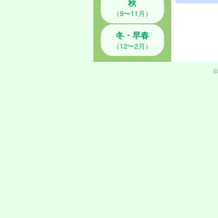
秋
（9〜11月）
冬・早春
（12〜2月）
©