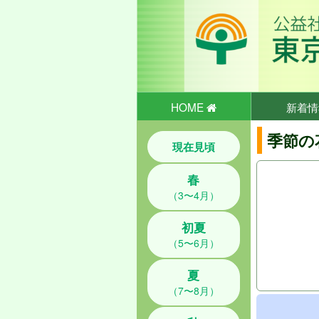
HOME
新着情
季節の
現在見頃
春
（3〜4月）
初夏
（5〜6月）
夏
（7〜8月）