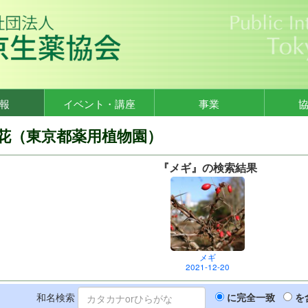
報
イベント・講座
事業
花（東京都薬用植物園）
『メギ』の検索結果
メギ
2021-12-20
和名検索
に完全一致
を