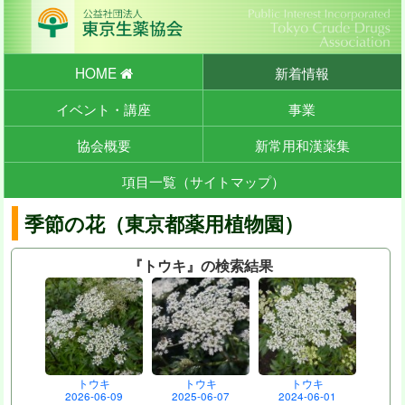
HOME
新着情報
イベント・講座
事業
協会概要
新常用和漢薬集
項目一覧（サイトマップ）
季節の花（東京都薬用植物園）
『トウキ』の検索結果
トウキ
トウキ
トウキ
2026-06-09
2025-06-07
2024-06-01