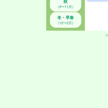
秋
（9〜11月）
冬・早春
（12〜2月）
©