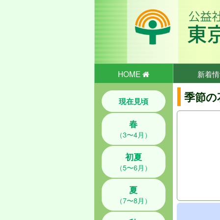
HOME
新着情
季節の
現在見頃
春
（3〜4月）
初夏
（5〜6月）
夏
（7〜8月）