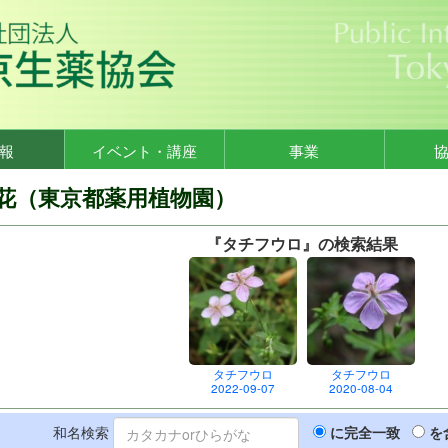
報
イベント・講座
事業
花（東京都薬用植物園）
『タチフウロ』の検索結果
タチフウロ
タチフウロ
2022-09-07
2020-08-04
和名検索
に完全一致
を