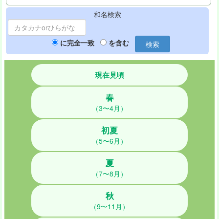
和名検索
に完全一致
を含む
検索
現在見頃
春
（3〜4月）
初夏
（5〜6月）
夏
（7〜8月）
秋
（9〜11月）