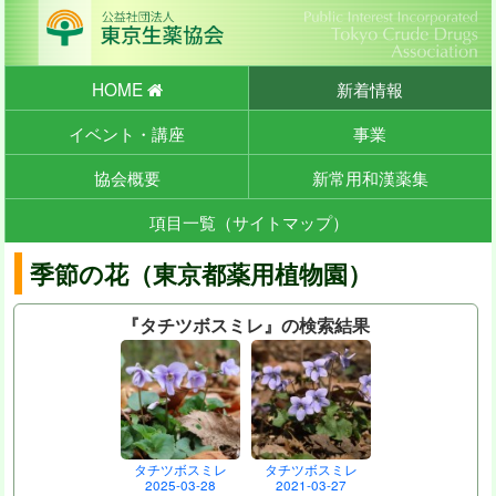
HOME
新着情報
イベント・講座
事業
協会概要
新常用和漢薬集
項目一覧（サイトマップ）
季節の花（東京都薬用植物園）
『タチツボスミレ』の検索結果
タチツボスミレ
タチツボスミレ
2025-03-28
2021-03-27