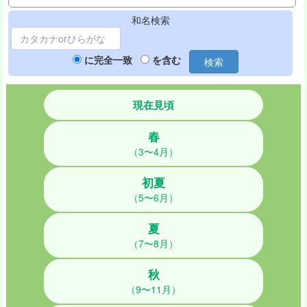
和名検索
に完全一致
を含む
検索
現在見頃
春
（3〜4月）
初夏
（5〜6月）
夏
（7〜8月）
秋
（9〜11月）