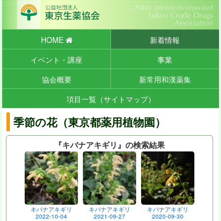
HOME
新着情報
イベント・講座
事業
協会概要
新常用和漢薬集
項目一覧（サイトマップ）
季節の花（東京都薬用植物園）
『キバナアキギリ』の検索結果
キバナアキギリ
キバナアキギリ
キバナアキギリ
2022-10-04
2021-09-27
2020-09-30