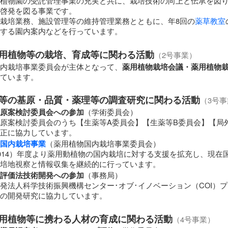
植物園の受託管理事業の充実と共に、栽培技術の向上と伝承を図
啓発を図る事業です。
栽培業務、施設管理等の維持管理業務とともに、年8回の
薬草教室
する園内案内などを行っています。
用植物等の栽培、育成等に関わる活動
（2号事業）
内栽培事業委員会が主体となって、
薬用植物栽培会議・薬用植物
ています。
等の基原・品質・薬理等の調査研究に関わる活動
（3号事
原案検討委員会への参加
（学術委員会）
原案検討委員会のうち【生薬等A委員会】【生薬等B委員会】【局
正に協力しています。
国内栽培事業
（薬用植物国内栽培事業委員会）
2014）年度より薬用動植物の国内栽培に対する支援を拡充し、現在
培地視察と情報収集を継続的に行っています。
評価法技術開発への参加
（事務局）
発法人科学技術振興機構センター･オブ･イノベーション（COI）
の開発研究に協力しています。
用植物等に携わる人材の育成に関わる活動
（4号事業）