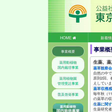
HOME
新着情
事業概
事業概要
生薬、薬
薬用動植物
国内栽培事業
薬草観察会
自然の中で
原則2回、
薬用植物園
えしていま
管理受託事業
薬草収穫感
毎年秋（1
普及啓発事業
の薬草の収
生薬に関す
生薬研究者