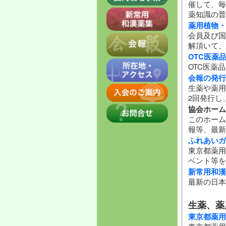
催して、毎
薬知識の普
薬用植物・
会員及び国
解頂いて、
OTC医薬
OTC医薬
会報の発行
生薬や薬用
2回発行し
協会ホーム
このホーム
報等、最新
ふれあいガ
東京都薬用
ベント等を
新常用和漢
最新の日本
生薬、薬
東京都薬用