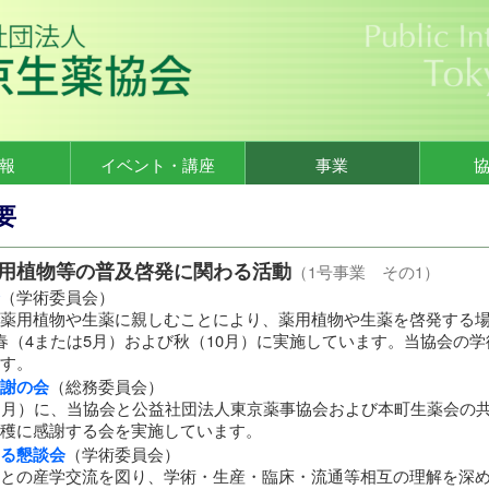
報
イベント・講座
事業
要
用植物等の普及啓発に関わる活動
（1号事業 その1）
（学術委員会）
薬用植物や生薬に親しむことにより、薬用植物や生薬を啓発する
春（4または5月）および秋（10月）に実施しています。当協会の
す。
謝の会
（総務委員会）
1月）に、当協会と公益社団法人東京薬事協会および本町生薬会の
穫に感謝する会を実施しています。
る懇談会
（学術委員会）
との産学交流を図り、学術・生産・臨床・流通等相互の理解を深