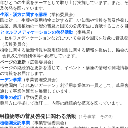
年ひとつの生薬をテーマとして取り上げ実施しています。また、
及啓発を図っています。
生薬・漢方に関する講座
（学術委員会）
民に対し、生薬や薬用植物に対する正しい知識や情報を普及啓発
生薬、薬用植物の一層の普及と国民の公衆衛生に貢献することを
品とセルフメディケーションの啓発活動
（事務局）
品、セルフメディケーションなどについて会員や国民を対象に普及
（広報委員会）
植物に関する最新情報や薬用植物園に関する情報を提供し、協会
、会員及び関係団体等へ配布しています。
ページの更新
（広報委員会）
ページの継続的な更新を通じて、イベント・講座の情報や開花情
の情報をお届けします。
ーデン事業
（事業管理委員会）
植物園内「ふれあいガーデン」利活用事業体の一員として、草星
通じて事業体運営を展開しています。
薬集の改訂
（学術委員会）
薬局方に準拠して改訂し、内容の継続的な拡充を図っています。
用植物等の普及啓発に関わる活動
（1号事業 その2）
植物園受託事業
（事業管理委員会）