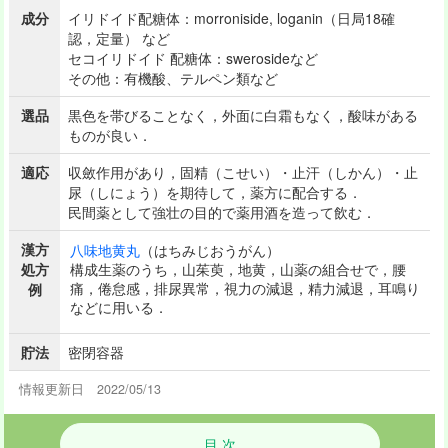
成分
イリドイド配糖体：morroniside, loganin（日局18確
認，定量） など
セコイリドイド 配糖体：swerosideなど
その他：有機酸、テルペン類など
選品
黒色を帯びることなく，外面に白霜もなく，酸味がある
ものが良い．
適応
収斂作用があり，固精（こせい）・止汗（しかん）・止
尿（しにょう）を期待して，薬方に配合する．
民間薬として強壮の目的で薬用酒を造って飲む．
漢方
八味地黄丸
（はちみじおうがん）
処方
構成生薬のうち，山茱萸，地黄，山薬の組合せで，腰
痛，倦怠感，排尿異常，視力の減退，精力減退，耳鳴り
例
などに用いる．
貯法
密閉容器
情報更新日 2022/05/13
目 次