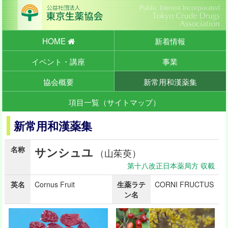
HOME
新着情報
イベント・講座
事業
協会概要
新常用和漢薬集
項目一覧（サイトマップ）
新常用和漢薬集
名称
サンシュユ
（山茱萸）
第十八改正日本薬局方 収載
英名
Cornus Fruit
生薬ラテ
CORNI FRUCTUS
ン名