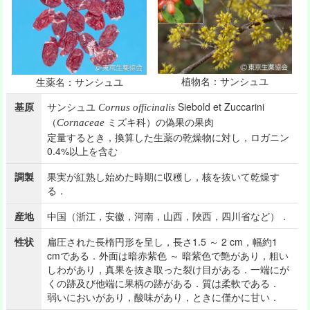
植物名：サンシュユ
生薬名：サンシュユ
基原
サンシュユ
Siebold et Zuccarini
Cornus officinalis
（
ミズキ科）の偽果の果肉
Cornaceae
定量するとき，換算した生薬の乾燥物に対し，ロガニン
0.4%以上を含む
調製
果実が紅熟し始めた時期に収穫し，核を抜いて乾燥す
る．
産地
中国（浙江，安徽，河南，山西，陜西，四川省など）．
性状
扁圧された長楕円形を呈し，長さ1.5 ～ 2 cm，幅約1
cmである．外面は暗赤紫色 ～ 暗紫色で艶があり，粗い
しわがあり，真果を抜き取った裂け目がある．一端にが
くの跡及び他端に果柄の跡がある．質は柔軟である．
弱いにおいがあり，酸味があり，ときに僅かに甘い．