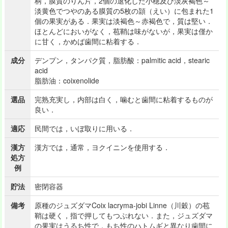
柄，膜質のりん片，2個の退化した小穂及び淡灰褐色～
淡黄色でつやのある膜質の5枚の頴（えい）に包まれた1
個の果実がある．果実は淡褐色～赤褐色で，質は堅い．
ほとんどにおいがなく，苞鞘は味がないが，果実は僅か
に甘く，かめば歯間に粘着する．
成分
デンプン，タンパク質，脂肪酸：palmitic acid，stearic
acid
脂肪油：coixenolide
選品
完熟充実し，内部は白く，噛むと歯間に粘着するものが
良い．
適応
民間では，いぼ取りに用いる．
漢方
漢方では，通常，ヨクイニンを使用する．
処方
例
貯法
密閉容器
備考
原種のジュズダマCoix lacryma-jobi Linne（川穀）の苞
鞘は硬く，指で押してもつぶれない．また，ジュズダマ
の果実はうるち性で，もち性のハトムギと異なり歯間に