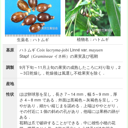
植物名：ハトムギ
生薬名：ハトムギ
基原
ハトムギ
Linné var.
Coix lacryma-jobi
mayuen
Stapf（
イネ科）の果実及び苞鞘
Gramineae
調製
9月下旬～11月上旬の果実の成熟したころに刈り取り，2
～3日乾燥し，乾燥後は風選し不稔果実を除く．
産地
性状
ほぼ卵球形を呈し，長さ 7～14 mm，幅 5～9 mm，厚
さ 4～8 mm である．外面は黒褐色～灰褐色を呈し，つ
やがあり，細かい縦じまを認める．上端はややとがり，
その付近に１個の斜めの孔があり，他端には果柄の跡が
ある．
苞鞘は爪で破砕することができる．中に雄性小穂の花