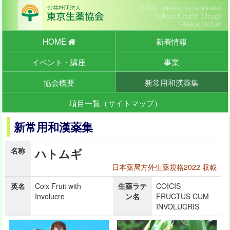
HOME
新着情報
イベント・講座
事業
協会概要
新常用和漢薬集
項目一覧（サイトマップ）
新常用和漢薬集
名称
ハトムギ
日本薬局方外生薬規格2022 収載
英名
Coix Fruit with
生薬ラテ
COICIS
Involucre
ン名
FRUCTUS CUM
INVOLUCRIS