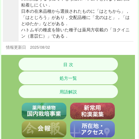
粘着しにくい．
日本の在来品種から選抜されたものに「はとちから」，
「はとじろう」があり，交配品種に「北のはと」，「は
とゆたか」などがある．
ハトムギの種皮を除いた種子は薬局方収載の「ヨクイニ
ン（薏苡仁）」である．
情報更新日 2025/08/02
目 次
処方一覧
用語解説