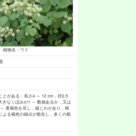
植物名：ウド
茎
ある．長さ4 ～ 12 cm，径2.5
大きなくぼみが1 ～ 数個あるか，又は
色 ～ 黄褐色を呈し，縦じわがあり，根
道による褐色の細点が散在し，多くの裂