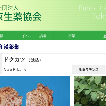
報
イベント・講座
事業
和漢薬集
ドクカツ
（独活）
Aralia Rhizome
生薬ラテン名