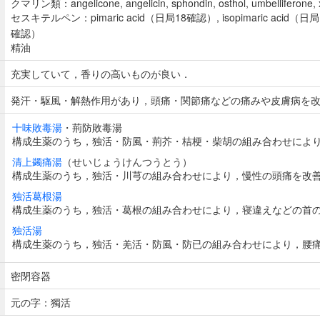
クマリン類：angelicone, angelicin, sphondin, osthol, umbelliferone, 
セスキテルペン：pimaric acid（日局18確認）, isopimaric acid（
確認）
精油
充実していて，香りの高いものが良い．
発汗・駆風・解熱作用があり，頭痛・関節痛などの痛みや皮膚病を
十味敗毒湯
・荊防敗毒湯
構成生薬のうち，独活・防風・荊芥・桔梗・柴胡の組み合わせによ
清上蠲痛湯
（せいじょうけんつうとう）
構成生薬のうち，独活・川芎の組み合わせにより，慢性の頭痛を改
独活葛根湯
構成生薬のうち，独活・葛根の組み合わせにより，寝違えなどの首
独活湯
構成生薬のうち，独活・羌活・防風・防已の組み合わせにより，腰
密閉容器
元の字：獨活