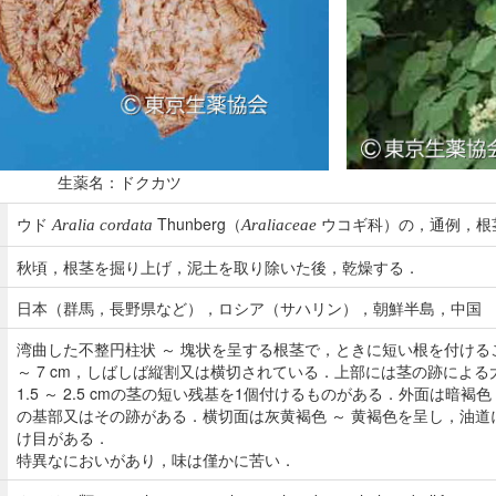
生薬名：ドクカツ
ウド
Thunberg（
ウコギ科）の，通例，根
Aralia cordata
Araliaceae
秋頃，根茎を掘り上げ，泥土を取り除いた後，乾燥する．
日本（群馬，長野県など），ロシア（サハリン），朝鮮半島，中国
湾曲した不整円柱状 ～ 塊状を呈する根茎で，ときに短い根を付けることが
～ 7 cm，しばしば縦割又は横切されている．上部には茎の跡による
1.5 ～ 2.5 cmの茎の短い残基を1個付けるものがある．外面は暗褐
の基部又はその跡がある．横切面は灰黄褐色 ～ 黄褐色を呈し，油
け目がある．
特異なにおいがあり，味は僅かに苦い．