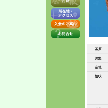
基原
調製
産地
性状