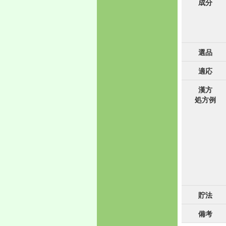
成分
選品
適応
漢方
処方例
貯法
備考