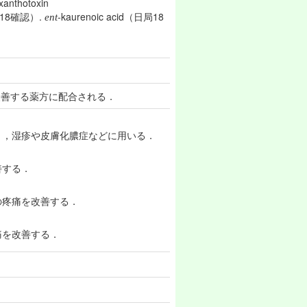
xanthotoxin
日局18確認）.
-kaurenoic acid（日局18
ent
改善する薬方に配合される．
り，湿疹や皮膚化膿症などに用いる．
善する．
の疼痛を改善する．
痛を改善する．