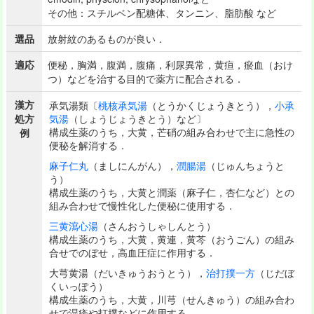
その他：スチルベン配糖体、タンニン、脂肪酸 など
選品
放射紋のあるものが良い．
適応
便秘，胸満，腹満，腹痛，利尿異常，黄疸，瘀血（おけ
つ）などを治する目的で薬方に配合される．
漢方
承気湯類〔
桃核承気湯
（とうかくじょうきとう），
小承
処方
気湯
（しょうじょうきとう）など〕
構成生薬のうち，大黄，芒硝の組み合わせで主に急性の
例
便秘を解消する．
麻子仁丸
（ましにんがん），
潤腸湯
（じゅんちょうと
う）
構成生薬のうち，大黄と潤薬（麻子仁，杏仁など）との
組み合わせで慢性化した便秘に使用する．
三黄瀉心湯
（さんおうしゃしんとう）
構成生薬のうち，大黄，黄連，黄芩（おうごん）の組み
合せでのぼせ，高血圧症に作用する．
大芎黄湯（だいきゅうおうとう），
治打撲一方
（じだぼ
くいっぽう）
構成生薬のうち，大黄，川芎（せんきゅう）の組み合わ
せで湿疹や打撲などに作用する．