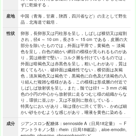
ずに乾燥する．
産地
中国（青海，甘粛，陜西，四川省など）の主として野生
品．北海道で栽培．
性状
卵形，長卵形又は円柱形を呈し，しばしば横切又は縦割
され，径4 ～ 10 cm，長さ5 ～ 15 cm である．皮層の大
部分を除いたものでは，外面は平滑で，黄褐色 ～ 淡褐
色を呈し，白色の細かい網目の模様が見られるものがあ
り，質は緻密で堅い．コルク層を付けているものでは，
外面は暗褐色又は赤黒色を呈し，粗いしわがあり，質は
粗くてもろい．破砕面は繊維性でない．横切面は灰褐
色，淡灰褐色又は褐色で，黒褐色に白色及び淡褐色の入
り組んだ複雑な模様がある．この模様は形成層の付近で
しばしば放射状を呈し，また，髄では径1 ～ 3 mm の褐
色の小円の中心から放射状に走るつむじ様の組織からな
り，環状に並ぶか，又は不規則に散在している．
特異なにおいがあり，味は僅かに渋くて苦い．かめば細
かい砂をかむような感じがあり，唾液を黄色に染める．
成分
ジアンスロン配糖体：sennoside A（日局18定量） ～ F
アントラキノン類：rhein（日局18確認）, aloe-emodin,
emodin, physcion, chrysophanolなど