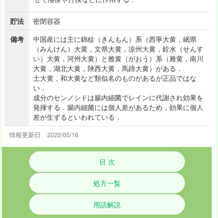
貯法
密閉容器
備考
中国産には主に錦紋（きんもん）系（西寧大黄，岷県
（みんけん）大黄，文県大黄，凉州大黄，銓水（せんす
い）大黄，河州大黄）と雅黄（がおう）系（雅黄，南川
大黄，湖北大黄，陜西大黄，馬蹄大黄）がある．
土大黄，和大黄など類似名のものがあるが正品ではな
い．
成分のセンノシドは腸内細菌でレインに代謝され効果を
発揮する．腸内細菌には個人差があるため，効果に個人
差が生ずるといわれている．
情報更新日 2022/05/16
目 次
処方一覧
用語解説