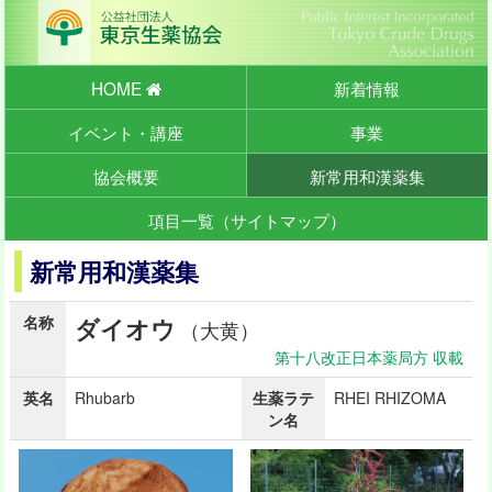
HOME
新着情報
イベント・講座
事業
協会概要
新常用和漢薬集
項目一覧（サイトマップ）
新常用和漢薬集
名称
ダイオウ
（大黄）
第十八改正日本薬局方 収載
英名
Rhubarb
生薬ラテ
RHEI RHIZOMA
ン名