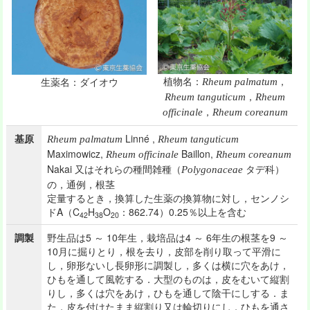
植物名：
，
生薬名：ダイオウ
Rheum palmatum
，
Rheum tanguticum
Rheum
，
officinale
Rheum coreanum
基原
Linné ,
Rheum palmatum
Rheum tanguticum
Maximowicz,
Baillon,
Rheum officinale
Rheum coreanum
Nakai 又はそれらの種間雑種（
タデ科）
Polygonaceae
の，通例，根茎
定量するとき，換算した生薬の換算物に対し，センノシ
ドA（C
H
O
：862.74）0.25％以上を含む
42
38
20
調製
野生品は5 ～ 10年生，栽培品は4 ～ 6年生の根茎を9 ～
10月に掘りとり，根を去り，皮部を削り取って平滑に
し，卵形ないし長卵形に調製し，多くは横に穴をあけ，
ひもを通して風乾する．大型のものは，皮をむいて縦割
りし，多くは穴をあけ，ひもを通して陰干にしする．ま
た，皮を付けたまま縦割り又は輪切りにし，ひもを通さ