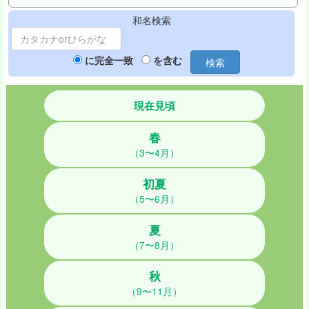
和名検索
に完全一致
を含む
検索
現在見頃
春
（3〜4月）
初夏
（5〜6月）
夏
（7〜8月）
秋
（9〜11月）