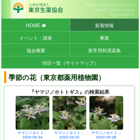
HOME
新着情報
イベント・講座
事業
協会概要
新常用和漢薬集
項目一覧（サイトマップ）
季節の花（東京都薬用植物園）
『ヤマジノホトトギス』の検索結果
ヤマジノホトト…
ヤマジノホトト…
ヤマジノホトト…
2024-09-24
2023-09-30
2020-09-28