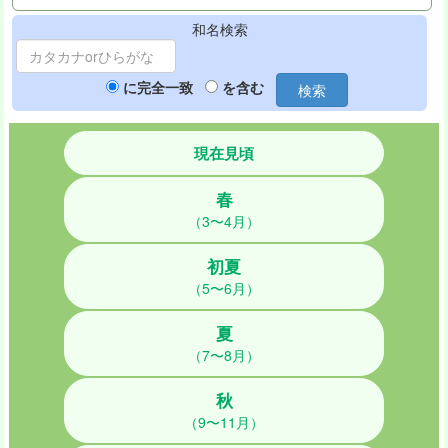
和名検索
に完全一致
を含む
検索
現在見頃
春
（3〜4月）
初夏
（5〜6月）
夏
（7〜8月）
秋
（9〜11月）