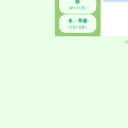
秋
（9〜11月）
冬・早春
（12〜2月）
©