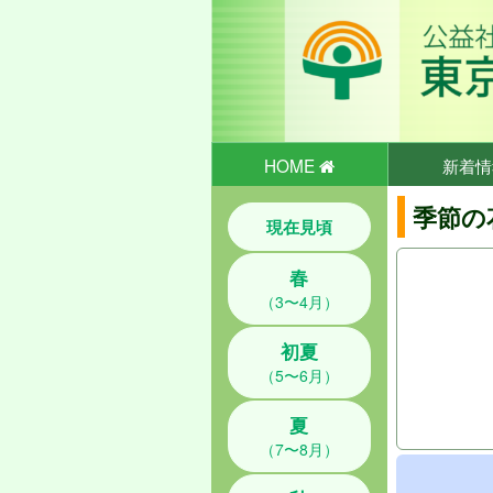
HOME
新着情
季節の
現在見頃
春
（3〜4月）
初夏
（5〜6月）
夏
（7〜8月）