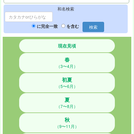
和名検索
に完全一致
を含む
検索
現在見頃
春
（3〜4月）
初夏
（5〜6月）
夏
（7〜8月）
秋
（9〜11月）