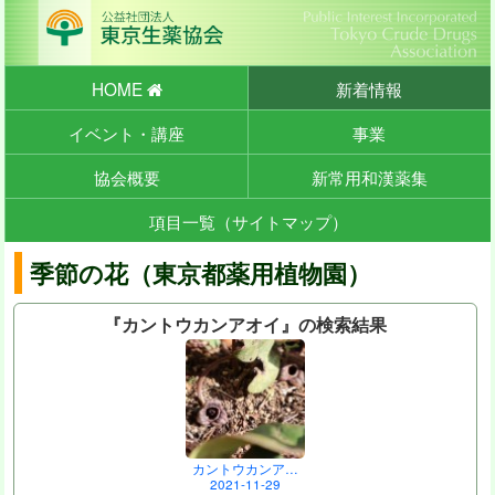
HOME
新着情報
イベント・講座
事業
協会概要
新常用和漢薬集
項目一覧（サイトマップ）
季節の花（東京都薬用植物園）
『カントウカンアオイ』の検索結果
カントウカンア…
2021-11-29