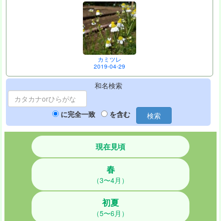
カミツレ
2019-04-29
和名検索
に完全一致
を含む
検索
現在見頃
春
（3〜4月）
初夏
（5〜6月）