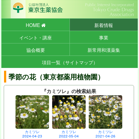
HOME
新着情報
イベント・講座
事業
協会概要
新常用和漢薬集
項目一覧（サイトマップ）
季節の花（東京都薬用植物園）
『カミツレ』の検索結果
カミツレ
カミツレ
カミツレ
2024-04-23
2022-05-04
2021-04-26