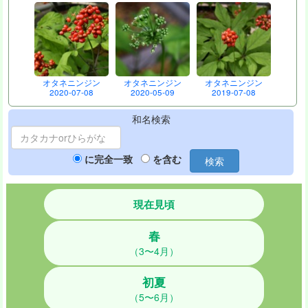
オタネニンジン
オタネニンジン
オタネニンジン
2020-07-08
2020-05-09
2019-07-08
和名検索
に完全一致
を含む
検索
現在見頃
春
（3〜4月）
初夏
（5〜6月）