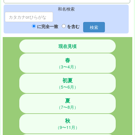
和名検索
に完全一致
を含む
検索
現在見頃
春
（3〜4月）
初夏
（5〜6月）
夏
（7〜8月）
秋
（9〜11月）