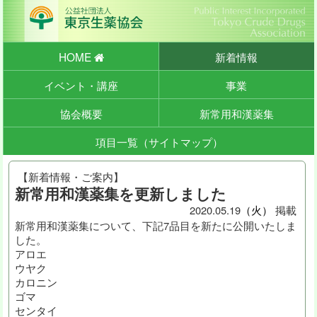
HOME
新着情報
イベント・講座
事業
協会概要
新常用和漢薬集
項目一覧（サイトマップ）
【新着情報・ご案内】
新常用和漢薬集を更新しました
2020.
05
.
19
（火）
掲載
新常用和漢薬集について、下記7品目を新たに公開いたしま
した。
アロエ
ウヤク
カロニン
ゴマ
センタイ