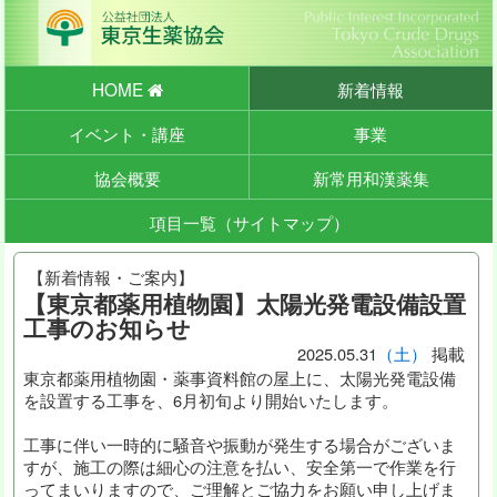
HOME
新着情報
イベント・講座
事業
協会概要
新常用和漢薬集
項目一覧（サイトマップ）
【新着情報・ご案内】
【東京都薬用植物園】太陽光発電設備設置
工事のお知らせ
2025.
05
.
31
（土）
掲載
東京都薬用植物園・薬事資料館の屋上に、太陽光発電設備
を設置する工事を、6月初旬より開始いたします。
工事に伴い一時的に騒音や振動が発生する場合がございま
すが、施工の際は細心の注意を払い、安全第一で作業を行
ってまいりますので、ご理解とご協力をお願い申し上げま