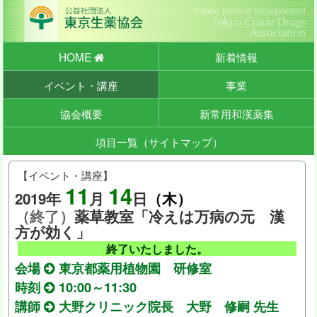
HOME
新着情報
イベント・講座
事業
協会概要
新常用和漢薬集
項目一覧（サイトマップ）
【イベント・講座】
11
14
2019年
月
日
（木）
（終了）
薬草教室「冷えは万病の元 漢
方が効く」
終了いたしました。
会場
東京都薬用植物園 研修室
時刻
10:00～11:30
講師
大野クリニック院長 大野 修嗣 先生