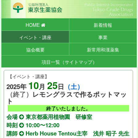
HOME
新着情報
イベント・講座
事業
協会概要
新常用和漢薬集
項目一覧（サイトマップ）
【イベント・講座】
10
25
2025年
月
日
（土）
（終了）
レモングラスで作るポットマッ
ト
終了いたしました。
会場
東京都薬用植物園 研修室
時刻
10:00〜12:00
講師
Herb House Tentou主宰 浅井 昭子 先生