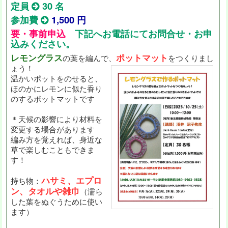
定員
30 名
参加費
1,500 円
要・事前申込
下記へお電話にてお問合せ・お申
込みください。
レモングラス
ポットマット
の葉を編んで、
をつくりまし
ょう！
温かいポットをのせると、
ほのかにレモンに似た香り
のするポットマットです
＊天候の影響により材料を
変更する場合があります
編み方を覚えれば、身近な
草で楽しむこともできま
す！
ハサミ、エプロ
持ち物：
ン、タオルや雑巾
（濡ら
した葉をぬぐうために使い
ます）